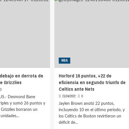
inmenso
s
liderando
segundo
triunfo
de
Wolves
ante
Grizzlies
NBA
debajo en derrota de
Horford 16 puntos, +22 de
e Grizzlies
eficiencia en segundo triunfo de
Celtics ante Nets
0
21/04/2022
0
S.- Desmond Bane
triples y sumó 26 puntos y
Jaylen Brown anotó 22 puntos,
Grizzlies borraron un
incluyendo 10 en el último periodo, y
 unidades...
los Celtics de Boston revirtieron un
déficit de...