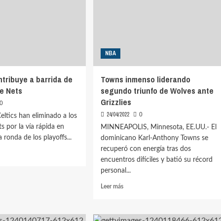
NBA
ntribuye a barrida de
Towns inmenso liderando
te Nets
segundo triunfo de Wolves ante
Grizzlies
0
24/04/2022
0
eltics han eliminado a los
s por la vía rápida en
MINNEAPOLIS, Minnesota, EE.UU.- El
 ronda de los playoffs...
dominicano Karl-Anthony Towns se
recuperó con energía tras dos
encuentros difíciles y batió su récord
personal...
rd
Leer
Leer más
ibuye
más
sobre
a
Towns