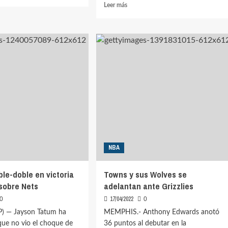
Leer
Leer más
más
s
sobre
Horford
o
16
puntos,
a
+22
de
s
eficiencia
en
ies
segundo
triunfo
de
Celtics
ante
NBA
Nets
ble-doble en victoria
Towns y sus Wolves se
 sobre Nets
adelantan ante Grizzlies
17/04/2022
0
0
) — Jayson Tatum ha
MEMPHIS.- Anthony Edwards anotó
 que no vio el choque de
36 puntos al debutar en la