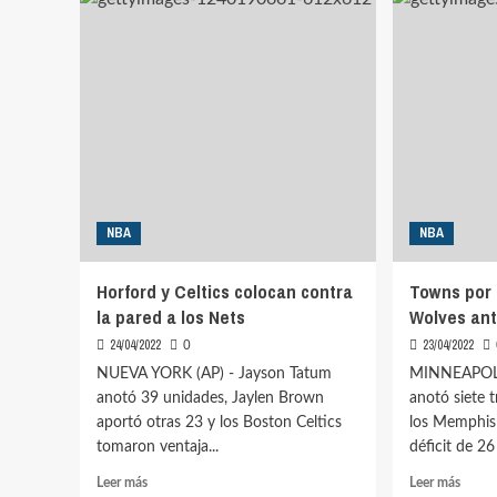
Celtic
tercera
ante
derrota
Nets
de
Wolves
ante
Grizzlies
NBA
NBA
Horford y Celtics colocan contra
Towns por 
la pared a los Nets
Wolves ant
24/04/2022
23/04/2022
0
NUEVA YORK (AP) - Jayson Tatum
MINNEAPOLI
anotó 39 unidades, Jaylen Brown
anotó siete 
aportó otras 23 y los Boston Celtics
los Memphis 
tomaron ventaja...
déficit de 26
Leer
Leer
Leer más
Leer más