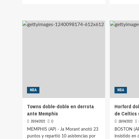
más
más
sobre
sobre
Horford
Town
y
por
Celtics
debaj
colocan
en
contra
derrot
la
de
pared
Wolve
a
ante
los
Grizzl
Nets
NBA
NBA
Towns doble-doble en derrota
Horford do
ante Memphis
de Celtics
20/04/2022
18/04/2022
0
MEMPHIS (AP) - Ja Morant anotó 23
BOSTON (AP
puntos y repartió 10 asistencias por
insistido en