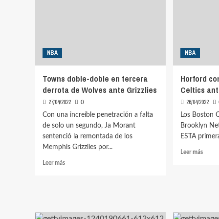
NBA
NBA
Towns doble-doble en tercera
Horford co
derrota de Wolves ante Grizzlies
Celtics an
27/04/2022
26/04/2022
0
Con una increíble penetración a falta
Los Boston C
de solo un segundo, Ja Morant
Brooklyn Net
sentenció la remontada de los
ESTA primera
Memphis Grizzlies por...
Leer
Leer más
más
Leer
Leer más
sobre
más
Horfo
sobre
contr
Towns
a
doble-
barrid
doble
de
en