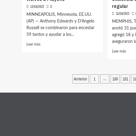
regular
13/04/2022
0
11/04/2022
MINNEAPOLIS, Minnesota, EE.UU.
(AP) — Anthony Edwards y D'Angelo
MEMPHIS, Te
Russell se combinaron para encestar
anotó 31 pu
59 tantos y ayudar a los...
agregó 18 y 
aseguraron l
Leer
Leer más
más
Leer
Leer más
sobre
más
Towns
sobre
11
Horfo
puntos
13
Paginación
en
Anterior
1
100
101
1
…
punto
avance
de
+20
de
de
entradas
Wolves
eficie
a
en
Playoffs
cierre
de
fase
regula