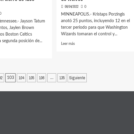
06/04/2022
0
0
MINNEAPOLIS.- Kristaps Porzingis
anotó 25 puntos, incluyendo 12 en el
nnessee.- Jayson Tatum
tercer periodo para que Washington
ntos, Jaylen Brown
Wizards tomaran el control y...
los Boston Celtics
a segunda posición de...
Leer
Leer más
más
sobre
Towns
doble-
rd
doble
02
104
105
106
135
Siguiente
en
103
…
s,
derrota
de
Wolves
ncia
r