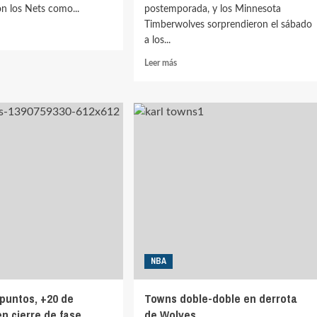
on los Nets como...
postemporada, y los Minnesota
Timberwolves sorprendieron el sábado
a los...
Leer
Leer más
rd
más
-
sobre
Towns
y
ia
sus
Wolves
s
se
adelantan
ante
Grizzlies
NBA
 puntos, +20 de
Towns doble-doble en derrota
en cierre de fase
de Wolves