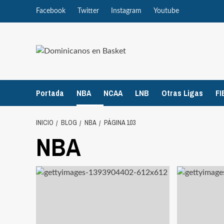
Saltar
Facebook
Twitter
Instagram
Youtube
al
contenido
Portada
NBA
NCAA
LNB
Otras Ligas
FI
INICIO
BLOG
NBA
PÁGINA 103
NBA