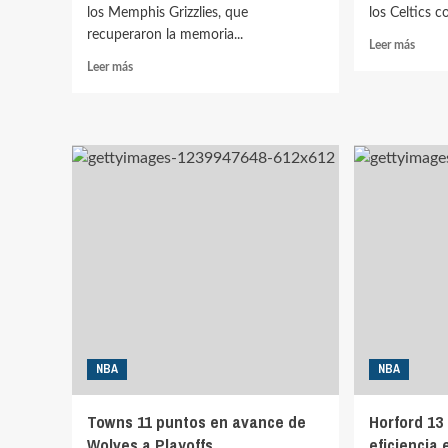
los Memphis Grizzlies, que
los Celtics c
recuperaron la memoria...
Leer
Leer más
más
Leer
Leer más
sobre
más
Horfo
sobre
doble
Towns
doble
doble-
en
doble
victor
en
de
derrota
Celtic
ante
sobre
Memphis
Nets
NBA
NBA
Towns 11 puntos en avance de
Horford 13
Wolves a Playoffs
eficiencia 