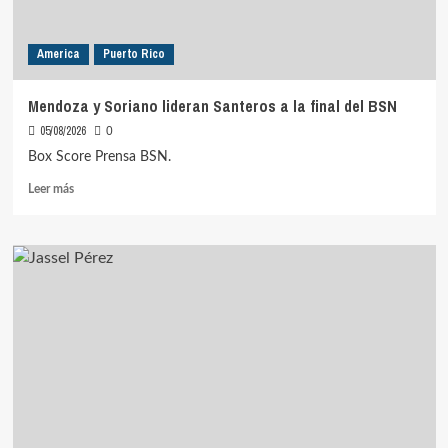
America
Puerto Rico
Mendoza y Soriano lideran Santeros a la final del BSN
05/08/2026
0
Box Score Prensa BSN.
Leer
Leer más
más
sobre
Mendoza
y
Soriano
lideran
Santeros
a
la
final
del
BSN