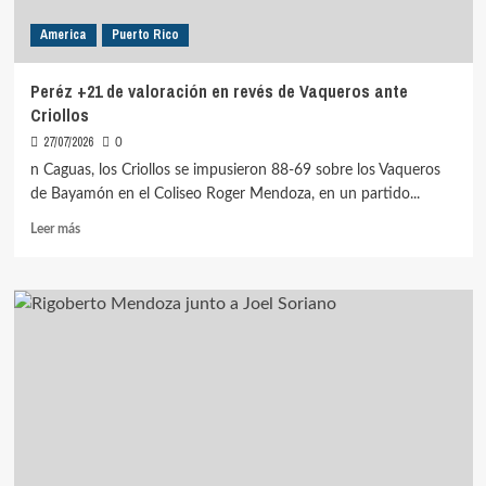
America
Puerto Rico
Peréz +21 de valoración en revés de Vaqueros ante
Criollos
27/07/2026
0
n Caguas, los Criollos se impusieron 88-69 sobre los Vaqueros
de Bayamón en el Coliseo Roger Mendoza, en un partido...
Leer
Leer más
más
sobre
Peréz
+21
de
valoración
en
revés
de
Vaqueros
ante
Criollos