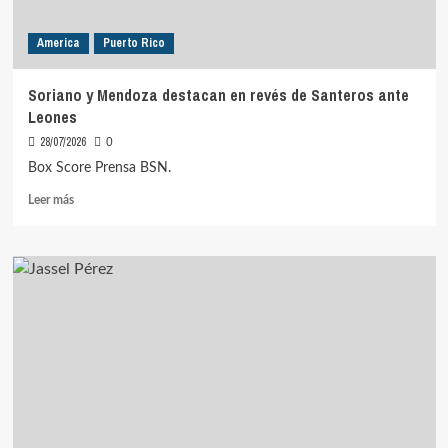
Vaqueros
en
America
Puerto Rico
semifinales
BSN
Soriano y Mendoza destacan en revés de Santeros ante
Leones
28/07/2026
0
Box Score Prensa BSN.
Leer
Leer más
más
sobre
Soriano
y
Mendoza
destacan
en
revés
de
Santeros
ante
Leones