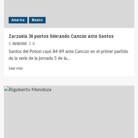
America
Mexico
Zarzuela 30 puntos liderando Cancún ante Santos
06/08/2026
0
Santos del Potosí cayó 84-89 ante Cancún en el primer partido
de la serie de la jornada 5 de la...
Leer
Leer más
más
sobre
Zarzuela
30
puntos
liderando
Cancún
ante
Santos