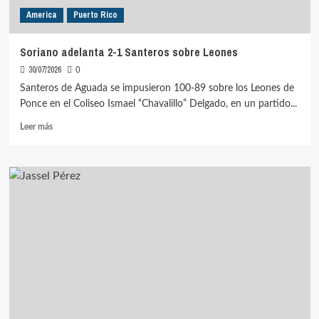
la
America
Puerto Rico
Final
Soriano adelanta 2-1 Santeros sobre Leones
30/07/2026
0
Santeros de Aguada se impusieron 100-89 sobre los Leones de
Ponce en el Coliseo Ismael “Chavalillo” Delgado, en un partido...
Leer
Leer más
más
sobre
Soriano
adelanta
2-
1
Santeros
sobre
Leones