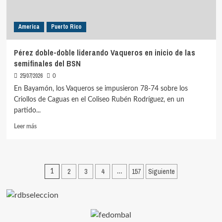
en
semifinales
America
Puerto Rico
BSN
Pérez doble-doble liderando Vaqueros en inicio de las
semifinales del BSN
25/07/2026
0
En Bayamón, los Vaqueros se impusieron 78-74 sobre los
Criollos de Caguas en el Coliseo Rubén Rodríguez, en un
partido...
Leer
Leer más
más
sobre
Pérez
doble-
Paginación
2
3
4
157
Siguiente
1
…
doble
de
liderando
Vaqueros
entradas
en
inicio
de