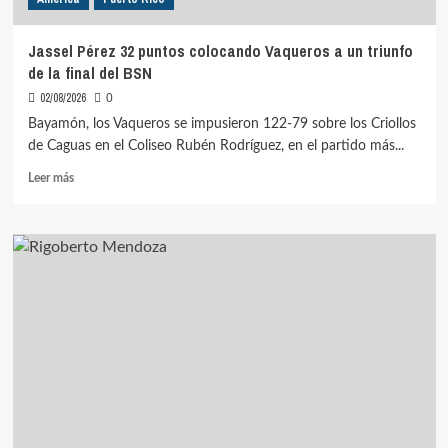
Jassel Pérez 32 puntos colocando Vaqueros a un triunfo
de la final del BSN
02/08/2026
0
Bayamón, los Vaqueros se impusieron 122-79 sobre los Criollos
de Caguas en el Coliseo Rubén Rodríguez, en el partido más...
Leer
Leer más
más
sobre
Jassel
Pérez
32
puntos
colocando
Vaqueros
a
un
triunfo
de
la
final