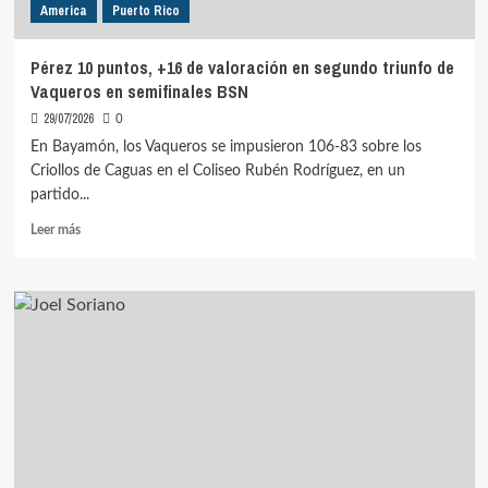
America
Puerto Rico
Pérez 10 puntos, +16 de valoración en segundo triunfo de
Vaqueros en semifinales BSN
29/07/2026
0
En Bayamón, los Vaqueros se impusieron 106-83 sobre los
Criollos de Caguas en el Coliseo Rubén Rodríguez, en un
partido...
Leer
Leer más
más
sobre
Pérez
10
puntos,
+16
de
valoración
en
segundo
triunfo
de