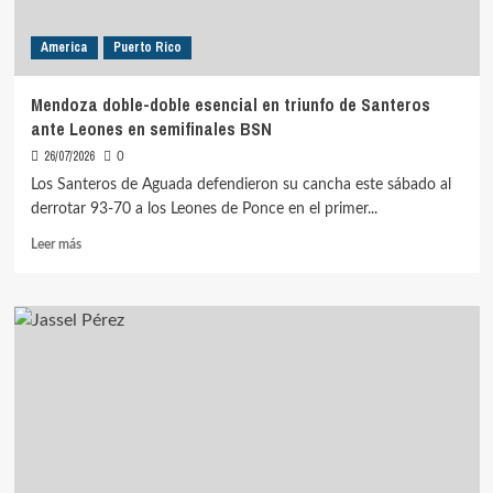
America
Puerto Rico
Mendoza doble-doble esencial en triunfo de Santeros
ante Leones en semifinales BSN
26/07/2026
0
Los Santeros de Aguada defendieron su cancha este sábado al
derrotar 93-70 a los Leones de Ponce en el primer...
Leer
Leer más
más
sobre
Mendoza
doble-
doble
esencial
en
triunfo
de
Santeros
ante
Leones