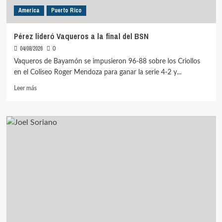
America
Puerto Rico
Pérez lideró Vaqueros a la final del BSN
04/08/2026
0
Vaqueros de Bayamón se impusieron 96-88 sobre los Criollos
en el Coliseo Roger Mendoza para ganar la serie 4-2 y...
Leer
Leer más
más
sobre
Pérez
lideró
Vaqueros
a
la
final
del
BSN