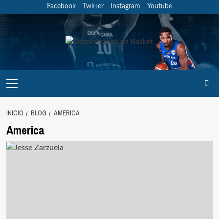
Saltar
Facebook
Twitter
Instagram
Youtube
al
contenido
Menú
principal
INICIO
BLOG
AMERICA
America