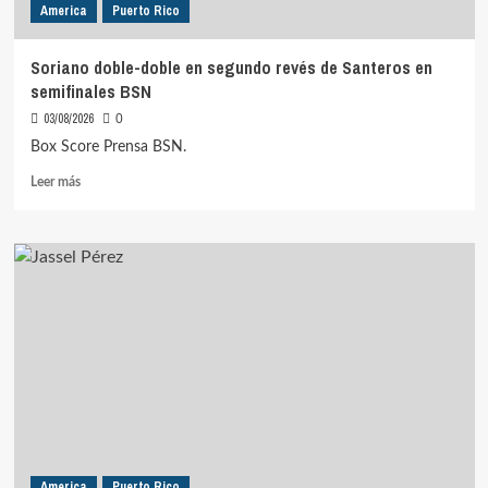
America
Puerto Rico
Soriano doble-doble en segundo revés de Santeros en
semifinales BSN
03/08/2026
0
Box Score Prensa BSN.
Leer
Leer más
más
sobre
Soriano
doble-
doble
en
segundo
revés
de
Santeros
en
semifinales
BSN
America
Puerto Rico