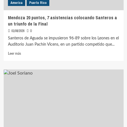
America
Puerto Rico
del
BSN
Mendoza 20 puntos, 7 asistencias colocando Santeros a
un triunfo de la Final
01/08/2026
0
Santeros de Aguada se impusieron 96-89 sobre los Leones en el
Auditorio Juan Pachín Vicens, en un partido competido que...
Leer
Leer más
más
sobre
Mendoza
20
puntos,
7
asistencias
colocando
Santeros
a
un
triunfo
de