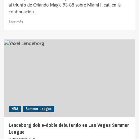
al triunfo de Orlando Magic 93-88 sobre Miami Heat, en la
continuación...
Leer
Leer más
más
sobre
Quiñones
15
puntos
en
triunfo
de
Magic
ante
Heat
NBA
Summer League
Lendeborg doble-doble debutando en Las Vegas Summer
League