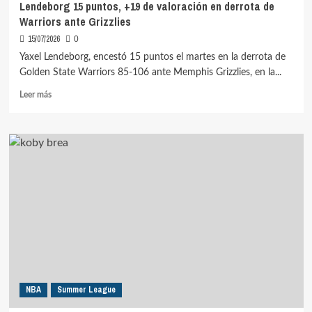
Lendeborg 15 puntos, +19 de valoración en derrota de
Warriors ante Grizzlies
15/07/2026
0
Yaxel Lendeborg, encestó 15 puntos el martes en la derrota de
Golden State Warriors 85-106 ante Memphis Grizzlies, en la...
Leer
Leer más
más
sobre
Lendeborg
15
puntos,
+19
de
valoración
en
derrota
de
Warriors
ante
Grizzlies
NBA
Summer League