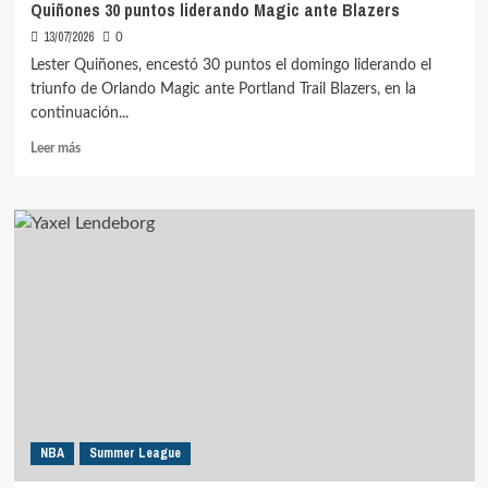
Quiñones 30 puntos liderando Magic ante Blazers
13/07/2026
0
Lester Quiñones, encestó 30 puntos el domingo liderando el
triunfo de Orlando Magic ante Portland Trail Blazers, en la
continuación...
Leer
Leer más
más
sobre
Quiñones
30
puntos
liderando
Magic
ante
Blazers
NBA
Summer League