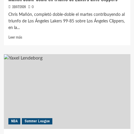
15/07/2026
0
Chris Mañón, completó doble-doble el martes contribuyendo al
triunfo de Los Ángeles Lakers 99-85 sobre Los Ángeles Clippers,
en la...
Leer
Leer más
más
sobre
Mañón
doble-
doble
en
triunfo
de
Lakers
ante
Clippers
NBA
Summer League