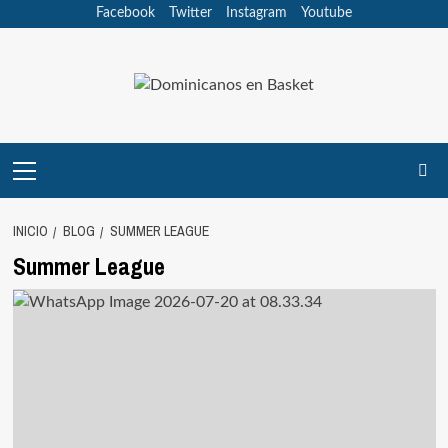
Saltar
Facebook
Twitter
Instagram
Youtube
al
contenido
Menú
principal
INICIO
BLOG
SUMMER LEAGUE
Summer League