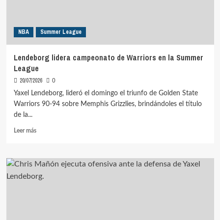
NBA
Summer League
Lendeborg lidera campeonato de Warriors en la Summer
League
20/07/2026
0
Yaxel Lendeborg, lideró el domingo el triunfo de Golden State
Warriors 90-94 sobre Memphis Grizzlies, brindándoles el título
de la...
Leer
Leer más
más
sobre
Lendeborg
lidera
campeonato
de
Warriors
en
la