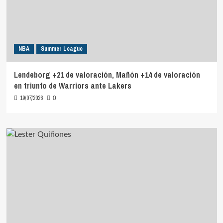
Summer
League
NBA
Summer League
Lendeborg +21 de valoración, Mañón +14 de valoración
en triunfo de Warriors ante Lakers
19/07/2026
0