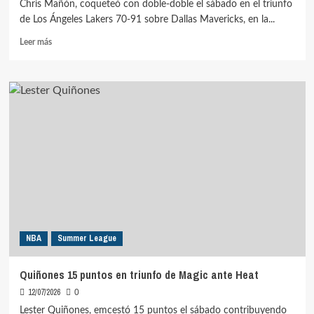
Chris Mañón, coqueteó con doble-doble el sábado en el triunfo
de Los Ángeles Lakers 70-91 sobre Dallas Mavericks, en la...
Leer
Leer más
más
sobre
Mañón
10
puntos,
8
rebotes
en
triunfo
de
Lakers
ante
Mavs
NBA
Summer League
Quiñones 15 puntos en triunfo de Magic ante Heat
12/07/2026
0
Lester Quiñones, emcestó 15 puntos el sábado contribuyendo