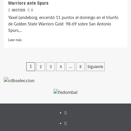
Warriors ante Spurs
06/07/2026
0
Yaxel Lendeborg, encerstó 11 puntos el domingo en el triunfo
de Golden State Warriors Gold 98-69 sobre San Antonio
Spurs,...
Leer
Leer más
más
sobre
Lendeborg
11
Paginación
2
3
4
6
Siguiente
1
…
puntos,
de
+15
de
entradas
valoración
en
triunfo
de
Warriors
ante
Facebook
Spurs
Twitter