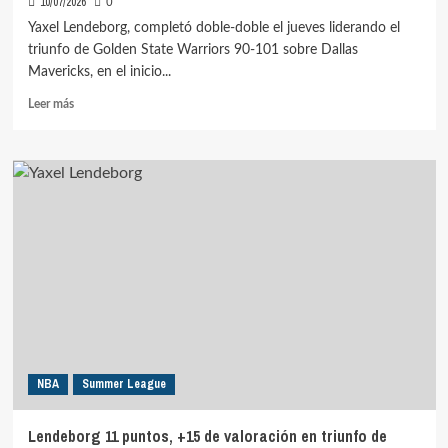
10/07/2026
0
Yaxel Lendeborg, completó doble-doble el jueves liderando el
triunfo de Golden State Warriors 90-101 sobre Dallas
Mavericks, en el inicio...
Leer
Leer más
más
sobre
Lendeborg
doble-
doble
debutando
en
Las
Vegas
Summer
League
NBA
Summer League
Lendeborg 11 puntos, +15 de valoración en triunfo de