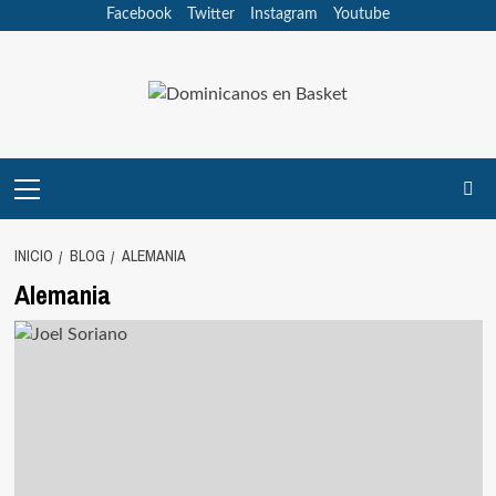
Saltar
Facebook
Twitter
Instagram
Youtube
al
contenido
Menú
principal
INICIO
BLOG
ALEMANIA
Alemania