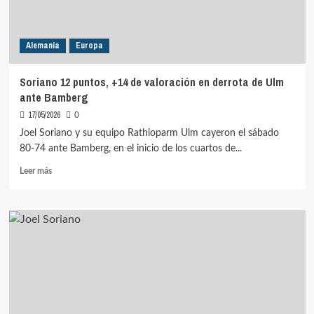
Alemania
Europa
Soriano 12 puntos, +14 de valoración en derrota de Ulm
ante Bamberg
17/05/2026
0
Joel Soriano y su equipo Rathioparm Ulm cayeron el sábado
80-74 ante Bamberg, en el inicio de los cuartos de...
Leer
Leer más
más
sobre
Soriano
12
puntos,
+14
de
valoración
en
derrota