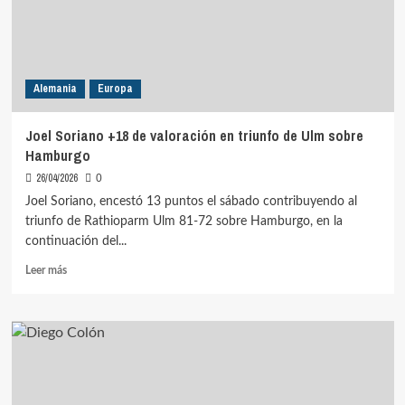
Ulm
ante
Wurzburg
Alemania
Europa
Joel Soriano +18 de valoración en triunfo de Ulm sobre
Hamburgo
26/04/2026
0
Joel Soriano, encestó 13 puntos el sábado contribuyendo al
triunfo de Rathioparm Ulm 81-72 sobre Hamburgo, en la
continuación del...
Leer
Leer más
más
sobre
Joel
Soriano
+18
de
valoración