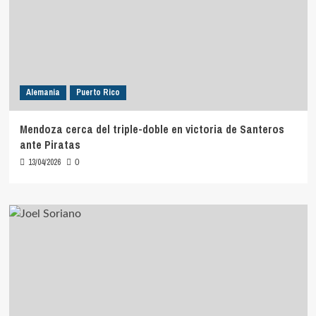
derrota
de
Ulm
ante
Alba
de
Berlín
Alemania
Puerto Rico
Mendoza cerca del triple-doble en victoria de Santeros
ante Piratas
13/04/2026
0