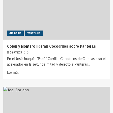
en
triunfo
de
Ulm
sobre
Hamburgo
Alemania
Venezuela
Colón y Montero lideran Cocodrilos sobre Panteras
24/04/2026
0
En el José Joaquín “Papá” Carrillo, Cocodrilos de Caracas pisó el
acelerador en la segunda mitad y derrotó a Panteras...
Leer
Leer más
más
sobre
Colón
y
Montero
lideran
Cocodrilos
sobre