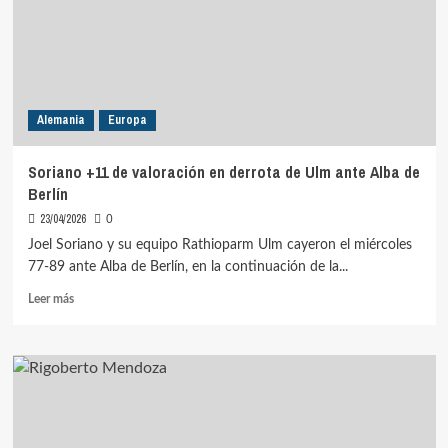
Panteras
Alemania
Europa
Soriano +11 de valoración en derrota de Ulm ante Alba de
Berlín
23/04/2026
0
Joel Soriano y su equipo Rathioparm Ulm cayeron el miércoles
77-89 ante Alba de Berlín, en la continuación de la...
Leer
Leer más
más
sobre
Soriano
+11
de
valoración
en