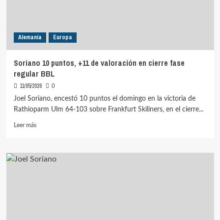
de
Ulm
ante
Bamberg
Alemania
Europa
Soriano 10 puntos, +11 de valoración en cierre fase
regular BBL
11/05/2026
0
Joel Soriano, encestó 10 puntos el domingo en la victoria de
Rathioparm Ulm 64-103 sobre Frankfurt Skiliners, en el cierre...
Leer
Leer más
más
sobre
Soriano
10
puntos,
+11
de
valoración
en
cierre