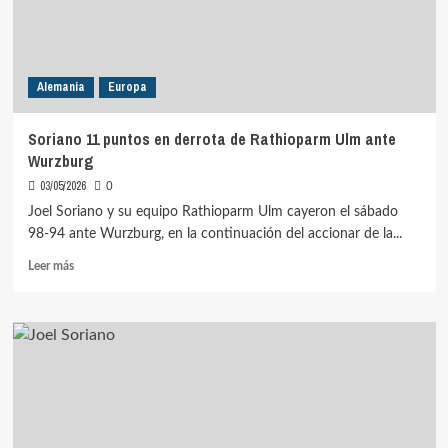
fase
regular
BBL
Alemania
Europa
Soriano 11 puntos en derrota de Rathioparm Ulm ante
Wurzburg
03/05/2026
0
Joel Soriano y su equipo Rathioparm Ulm cayeron el sábado
98-94 ante Wurzburg, en la continuación del accionar de la...
Leer
Leer más
más
sobre
Soriano
11
puntos
en
derrota
de
Rathioparm