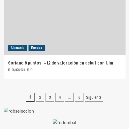
Alemania
Europa
Soriano 9 puntos, +12 de valoración en debut con Ulm
09/02/2026
0
Paginación
2
3
4
6
Siguiente
1
…
de
entradas