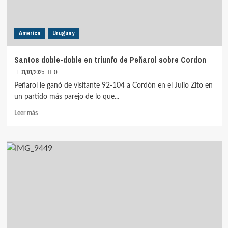
America
Uruguay
Santos doble-doble en triunfo de Peñarol sobre Cordon
31/01/2025
0
Peñarol le ganó de visitante 92-104 a Cordón en el Julio Zito en
un partido más parejo de lo que...
Leer
Leer más
más
sobre
Santos
doble-
doble
en
triunfo
de
Peñarol
sobre
Cordon