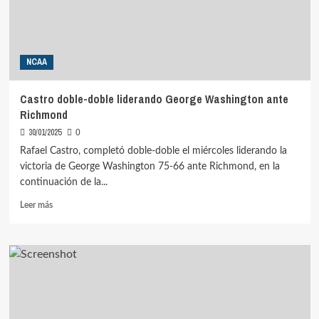
Nuggets
NCAA
Castro doble-doble liderando George Washington ante
Richmond
30/01/2025
0
Rafael Castro, completó doble-doble el miércoles liderando la
victoria de George Washington 75-66 ante Richmond, en la
continuación de la...
Leer
Leer más
más
sobre
Castro
doble-
doble
liderando
George
Washington