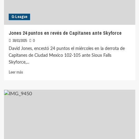
G-League
Jones 24 puntos en revés de Capitanes ante Skyforce
30/01/2025
0
David Jones, encestó 24 puntos el miércoles en la derrota de
Capitanes de Ciudad Mexico 102-105 ante Sioux Falls
Skyforce,...
Leer
Leer más
más
sobre
Jones
24
puntos
en
revés
de
Capitanes
ante
Skyforce