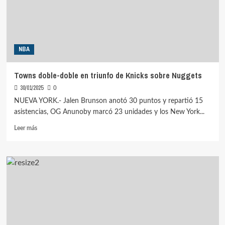
ante
Raptors
905
NBA
Towns doble-doble en triunfo de Knicks sobre Nuggets
30/01/2025
0
NUEVA YORK.- Jalen Brunson anotó 30 puntos y repartió 15
asistencias, OG Anunoby marcó 23 unidades y los New York...
Leer
Leer más
más
sobre
Towns
doble-
doble
en
triunfo
de
Knicks
sobre