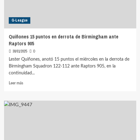
G-League
Quiñones 15 puntos en derrota de Birmingham ante
Raptors 905
30/01/2025
0
Lester Quiñones, anotó 15 puntos el miércoles en la derrota de
Birmingham Squadron 122-112 ante Raptors 905, en la
continuidad...
Leer
Leer más
más
sobre
Quiñones
15
puntos
en
derrota
de
Birmingham