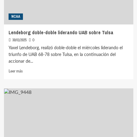
NCAA
Lendeborg doble-doble liderando UAB sobre Tulsa
30/01/2025
0
Yaxel Lendeborg, realizó doble-doble el miércoles liderando el
triunfo de UAB 68-78 sobre Tulsa, en la continuación del
accionar de...
Leer
Leer más
más
sobre
Lendeborg
doble-
doble
liderando
UAB
sobre
Tulsa