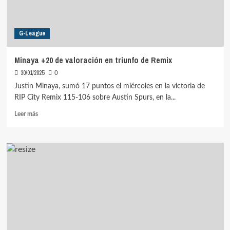
G-League
Minaya +20 de valoración en triunfo de Remix
30/01/2025
0
Justin Minaya, sumó 17 puntos el miércoles en la victoria de
RIP City Remix 115-106 sobre Austin Spurs, en la...
Leer
Leer más
más
sobre
Minaya
+20
de
valoración
en
triunfo
de
Remix