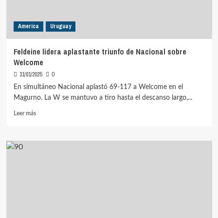
America
Uruguay
Feldeine lidera aplastante triunfo de Nacional sobre
Welcome
31/01/2025
0
En simultáneo Nacional aplastó 69-117 a Welcome en el
Magurno. La W se mantuvo a tiro hasta el descanso largo,...
Leer
Leer más
más
sobre
Feldeine
lidera
aplastante
triunfo
de
Nacional
sobre
Welcome