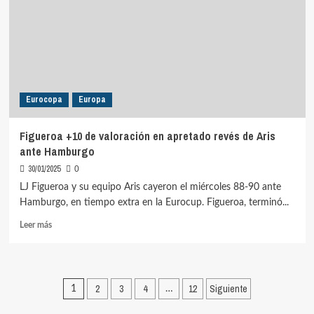
de
Bilbao
ante
Cholet
Eurocopa
Europa
Figueroa +10 de valoración en apretado revés de Aris
ante Hamburgo
30/01/2025
0
LJ Figueroa y su equipo Aris cayeron el miércoles 88-90 ante
Hamburgo, en tiempo extra en la Eurocup. Figueroa, terminó...
Leer
Leer más
más
sobre
Figueroa
+10
Paginación
2
3
4
12
Siguiente
1
…
de
de
valoración