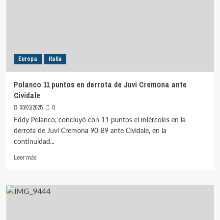
ante
Richmond
Europa
Italia
Polanco 11 puntos en derrota de Juvi Cremona ante
Cividale
30/01/2025
0
Eddy Polanco, concluyó con 11 puntos el miércoles en la
derrota de Juvi Cremona 90-89 ante Cividale, en la
continuidad...
Leer
Leer más
más
sobre
Polanco
11
puntos
en