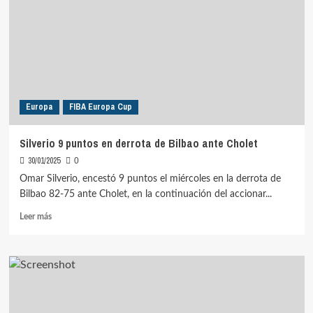
derrota
de
Juvi
Cremona
ante
Cividale
Europa
FIBA Europa Cup
Silverio 9 puntos en derrota de Bilbao ante Cholet
30/01/2025
0
Omar Silverio, encestó 9 puntos el miércoles en la derrota de
Bilbao 82-75 ante Cholet, en la continuación del accionar...
Leer
Leer más
más
sobre
Silverio
9
puntos
en
derrota