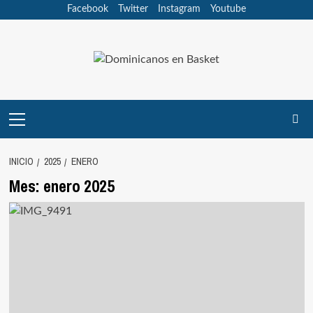
Saltar
Facebook
Twitter
Instagram
Youtube
al
contenido
Menú
principal
INICIO
2025
ENERO
Mes:
enero 2025