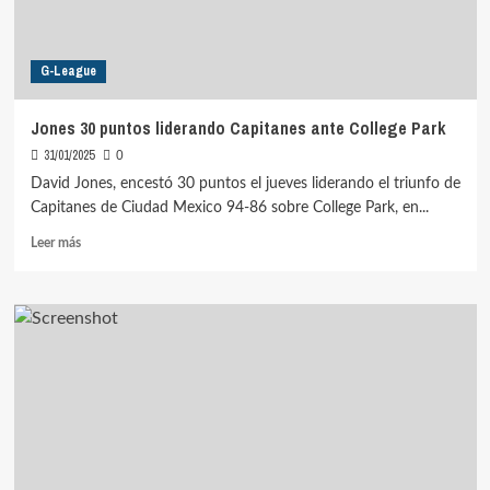
G-League
Jones 30 puntos liderando Capitanes ante College Park
31/01/2025
0
David Jones, encestó 30 puntos el jueves liderando el triunfo de
Capitanes de Ciudad Mexico 94-86 sobre College Park, en...
Leer
Leer más
más
sobre
Jones
30
puntos
liderando
Capitanes
ante
College
Park