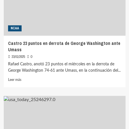
Estrellas
NCAA
Castro 23 puntos en derrota de George Washington ante
Umass
23/01/2025
0
Rafael Castro, anotó 23 puntos el miércoles en la derrota de
George Washington 74-61 ante Umass, en la continuación del...
Leer
Leer más
más
sobre
Castro
23
puntos
en
derrota
de
George