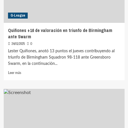
G-League
Quiñones +16 de valoración en triunfo de Birmingham
ante Swarm
24/01/2025
0
Lester Quiñones, anotó 13 puntos el jueves contribuyendo al
triunfo de Birmingham Squadron 98-118 ante Greensboro
Swarm, en la continuación...
Leer
Leer más
más
sobre
Quiñones
+16
de
valoración
en
triunfo
de
Birmingham