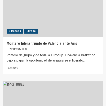
triunfo
de
Minas
ante
Mogis
Eurocopa
Europa
Montero lidera triunfo de Valencia ante Aris
23/01/2025
0
Primero de grupo y de toda la Eurocup. El Valencia Basket no
dejó escapar la oportunidad de asegurarse el liderato...
Leer
Leer más
más
sobre
Montero
lidera
triunfo
de
Valencia
ante