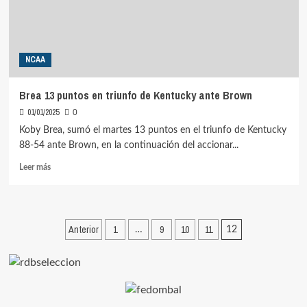
North
Texas
NCAA
Brea 13 puntos en triunfo de Kentucky ante Brown
01/01/2025
0
Koby Brea, sumó el martes 13 puntos en el triunfo de Kentucky
88-54 ante Brown, en la continuación del accionar...
Leer
Leer más
más
sobre
Brea
13
Paginación
Anterior
1
9
10
11
…
12
puntos
de
en
triunfo
entradas
de
Kentucky
ante