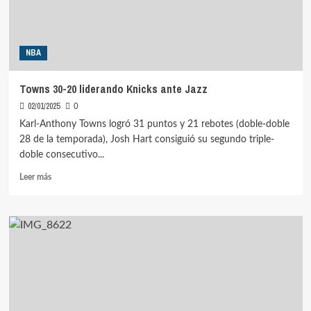
NBA
Towns 30-20 liderando Knicks ante Jazz
02/01/2025
0
Karl-Anthony Towns logró 31 puntos y 21 rebotes (doble-doble
28 de la temporada), Josh Hart consiguió su segundo triple-
doble consecutivo...
Leer
Leer más
más
sobre
Towns
30-
20
liderando
Knicks
ante
Jazz