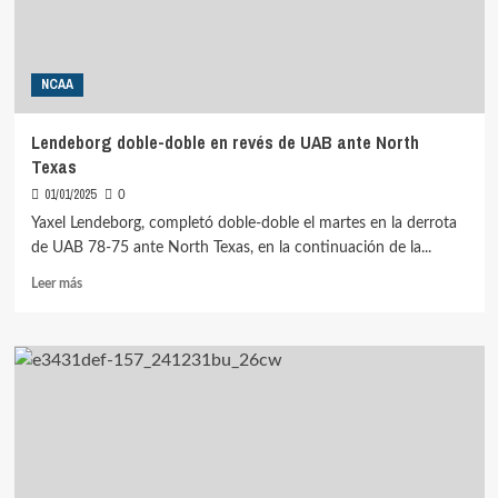
City
Remix
NCAA
Lendeborg doble-doble en revés de UAB ante North
Texas
01/01/2025
0
Yaxel Lendeborg, completó doble-doble el martes en la derrota
de UAB 78-75 ante North Texas, en la continuación de la...
Leer
Leer más
más
sobre
Lendeborg
doble-
doble
en
revés
de
UAB
ante