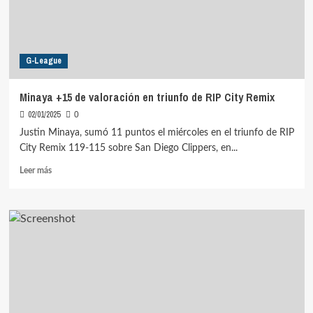
G-League
Minaya +15 de valoración en triunfo de RIP City Remix
02/01/2025
0
Justin Minaya, sumó 11 puntos el miércoles en el triunfo de RIP
City Remix 119-115 sobre San Diego Clippers, en...
Leer
Leer más
más
sobre
Minaya
+15
de
valoración
en
triunfo
de
RIP