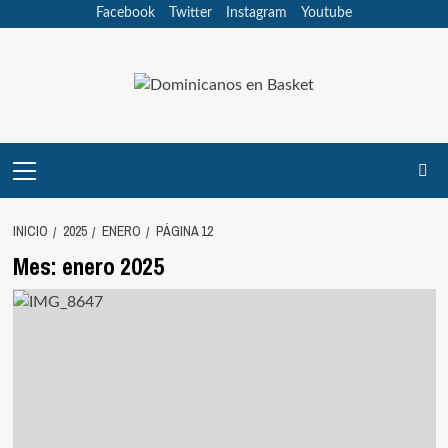
Saltar
Facebook
Twitter
Instagram
Youtube
al
contenido
Menú
principal
INICIO
2025
ENERO
PÁGINA 12
Mes:
enero 2025