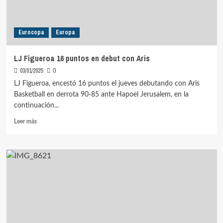
Eurocopa
Europa
LJ Figueroa 16 puntos en debut con Aris
03/01/2025
0
LJ Figueroa, encestó 16 puntos el jueves debutando con Aris
Basketball en derrota 90-85 ante Hapoel Jerusalem, en la
continuación...
Leer
Leer más
más
sobre
LJ
Figueroa
16
puntos
en
debut
con
Aris