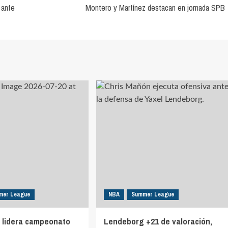
 ante
Montero y Martínez destacan en jornada SPB
mer League
NBA
Summer League
 lidera campeonato
Lendeborg +21 de valoración,