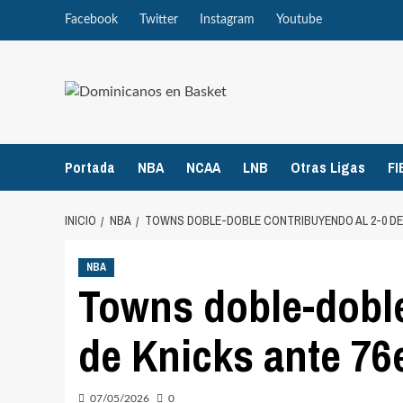
Saltar
Facebook
Twitter
Instagram
Youtube
al
contenido
Portada
NBA
NCAA
LNB
Otras Ligas
FI
INICIO
NBA
TOWNS DOBLE-DOBLE CONTRIBUYENDO AL 2-0 DE 
NBA
Towns doble-doble
de Knicks ante 76
07/05/2026
0