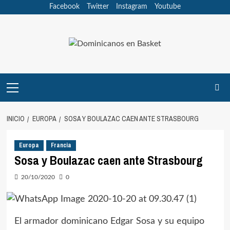
Saltar
Facebook
Twitter
Instagram
Youtube
al
contenido
Menú
principal
INICIO
EUROPA
SOSA Y BOULAZAC CAEN ANTE STRASBOURG
Europa
Francia
Sosa y Boulazac caen ante Strasbourg
20/10/2020
0
El armador dominicano Edgar Sosa y su equipo