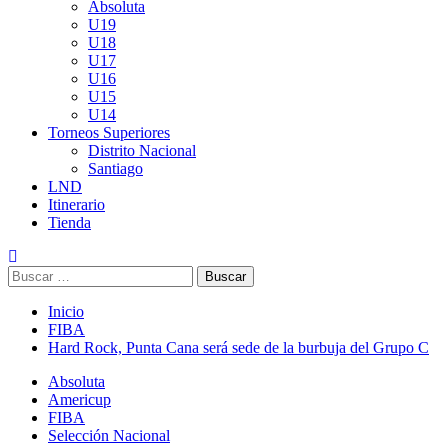
Absoluta
U19
U18
U17
U16
U15
U14
Torneos Superiores
Distrito Nacional
Santiago
LND
Itinerario
Tienda
Buscar:
Inicio
FIBA
Hard Rock, Punta Cana será sede de la burbuja del Grupo C
Absoluta
Americup
FIBA
Selección Nacional