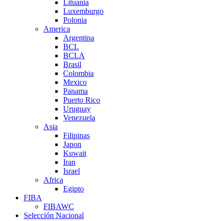
Lituania
Luxemburgo
Polonia
America
Argentina
BCL
BCLA
Brasil
Colombia
Mexico
Panama
Puerto Rico
Uruguay
Venezuela
Asia
Filipinas
Japon
Kuwait
Iran
Israel
Africa
Egipto
FIBA
FIBAWC
Selección Nacional