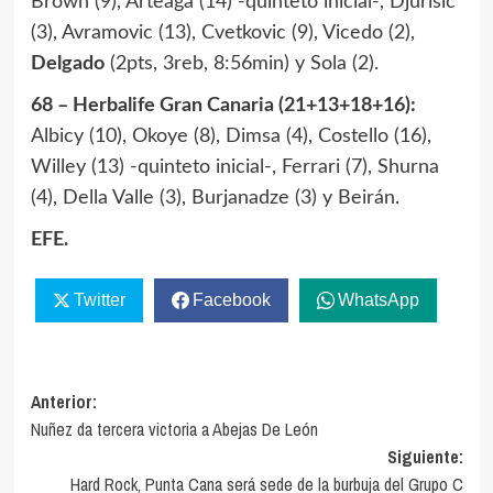
Brown (9), Arteaga (14) -quinteto inicial-, Djurisic
(3), Avramovic (13), Cvetkovic (9), Vicedo (2),
Delgado
(2pts, 3reb, 8:56min) y Sola (2).
68 – Herbalife Gran Canaria (21+13+18+16):
Albicy (10), Okoye (8), Dimsa (4), Costello (16),
Willey (13) -quinteto inicial-, Ferrari (7), Shurna
(4), Della Valle (3), Burjanadze (3) y Beirán.
EFE.
Twitter
Facebook
WhatsApp
Navegación
Anterior:
Nuñez da tercera victoria a Abejas De León
de
Siguiente:
entradas
Hard Rock, Punta Cana será sede de la burbuja del Grupo C