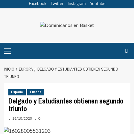
Saltar
Facebook
Twitter
Instagram
Youtube
al
contenido
Menú
principal
INICIO
EUROPA
DELGADO Y ESTUDIANTES OBTIENEN SEGUNDO
TRIUNFO
España
Europa
Delgado y Estudiantes obtienen segundo
triunfo
16/10/2020
0