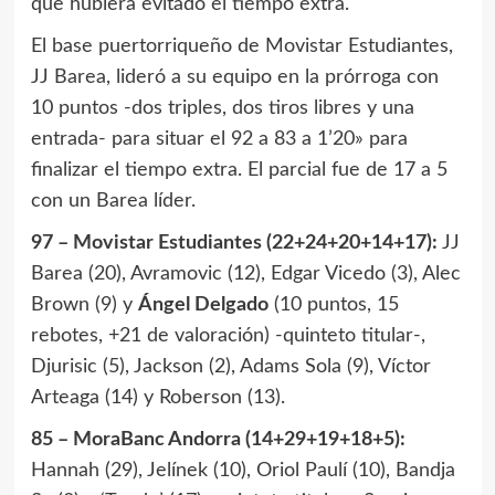
que hubiera evitado el tiempo extra.
El base puertorriqueño de Movistar Estudiantes,
JJ Barea, lideró a su equipo en la prórroga con
10 puntos -dos triples, dos tiros libres y una
entrada- para situar el 92 a 83 a 1’20» para
finalizar el tiempo extra. El parcial fue de 17 a 5
con un Barea líder.
97 – Movistar Estudiantes (22+24+20+14+17):
JJ
Barea (20), Avramovic (12), Edgar Vicedo (3), Alec
Brown (9) y
Ángel Delgado
(10 puntos, 15
rebotes, +21 de valoración) -quinteto titular-,
Djurisic (5), Jackson (2), Adams Sola (9), Víctor
Arteaga (14) y Roberson (13).
85 – MoraBanc Andorra (14+29+19+18+5):
Hannah (29), Jelínek (10), Oriol Paulí (10), Bandja