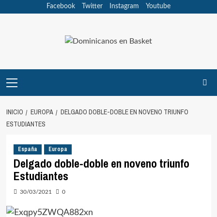
Saltar
Facebook
Twitter
Instagram
Youtube
al
contenido
Menú
principal
INICIO
EUROPA
DELGADO DOBLE-DOBLE EN NOVENO TRIUNFO
ESTUDIANTES
España
Europa
Delgado doble-doble en noveno triunfo
Estudiantes
30/03/2021
0