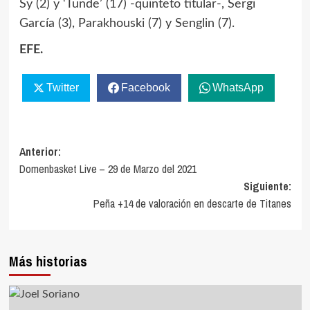
Sy (2) y ‘Tunde’ (17) -quinteto titular-, Sergi
García (3), Parakhouski (7) y Senglin (7).
EFE.
Twitter
Facebook
WhatsApp
Navegación
Anterior:
Domenbasket Live – 29 de Marzo del 2021
de
Siguiente:
entradas
Peña +14 de valoración en descarte de Titanes
Más historias