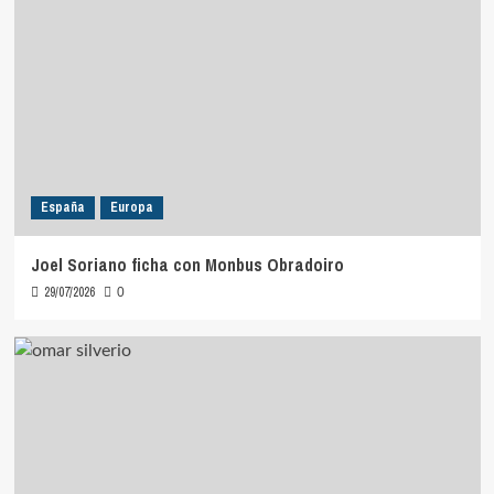
España
Europa
Joel Soriano ficha con Monbus Obradoiro
29/07/2026
0