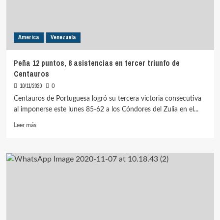
liderando
cuarta
victoria
de
America
Venezuela
Centauros
Peña 12 puntos, 8 asistencias en tercer triunfo de
Centauros
10/11/2020
0
Centauros de Portuguesa logró su tercera victoria consecutiva
al imponerse este lunes 85-62 a los Cóndores del Zulia en el...
Leer
Leer más
más
sobre
Peña
12
puntos,
8
asistencias
en
tercer
triunfo