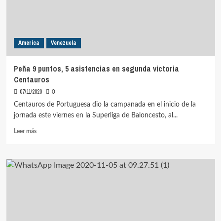
de
Centauros
America
Venezuela
Peña 9 puntos, 5 asistencias en segunda victoria
Centauros
07/11/2020
0
Centauros de Portuguesa dio la campanada en el inicio de la
jornada este viernes en la Superliga de Baloncesto, al...
Leer
Leer más
más
sobre
Peña
9
puntos,
5
asistencias
en
segunda