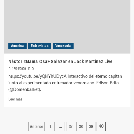
Martínez
Live
America
Entrevistas
Venezuela
Néstor «Mama Osa» Salazar en Jack Martínez Live
12/06/2020
0
https://youtu.be/yQklYhUDycA Interactivo del eterno capitan
junto al experimentado entrenador venezolano. Edison Brito
(@Domenbasket).
Leer
Leer más
más
sobre
Néstor
«Mama
Paginación
Anterior
1
37
38
39
…
40
Osa»
Salazar