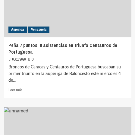
victoria
Centauros
America
Venezuela
Peña 7 puntos, 8 asistencias en triunfo Centauros de
Portuguesa
05/11/2020
0
Broncos de Caracas y Centauros de Portuguesa buscaban su
primer triunfo en la Superliga de Baloncesto este miércoles 4
de...
Leer
Leer más
más
sobre
Peña
7
puntos,
8
asistencias