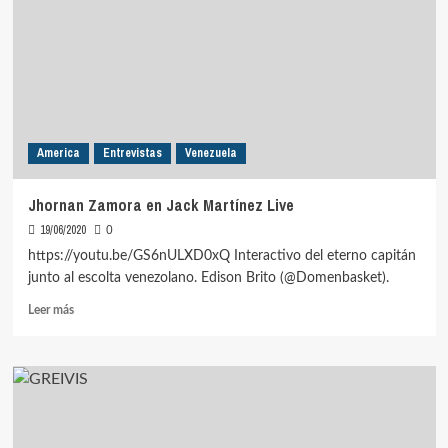
Jack
Martínez
Live
America
Entrevistas
Venezuela
Jhornan Zamora en Jack Martínez Live
19/06/2020
0
https://youtu.be/GS6nULXD0xQ Interactivo del eterno capitán
junto al escolta venezolano. Edison Brito (@Domenbasket).
Leer
Leer más
más
sobre
Jhornan
Zamora
en
Jack
Martínez