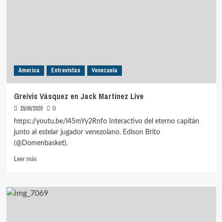
Live
America
Entrevistas
Venezuela
Greivis Vásquez en Jack Martínez Live
15/06/2020
0
https://youtu.be/l45mYy2Rnfo Interactivo del eterno capitán
junto al estelar jugador venezolano. Edison Brito
(@Domenbasket).
Leer
Leer más
más
sobre
Greivis
Vásquez
en
Jack