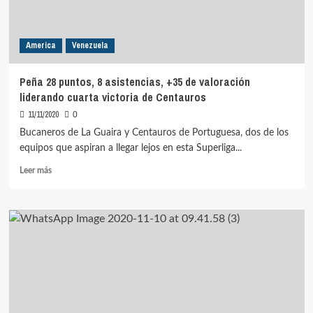
America
Venezuela
Peña 28 puntos, 8 asistencias, +35 de valoración
liderando cuarta victoria de Centauros
11/11/2020
0
Bucaneros de La Guaira y Centauros de Portuguesa, dos de los
equipos que aspiran a llegar lejos en esta Superliga...
Leer
Leer más
más
sobre
Peña
28
puntos,
8
asistencias,
+35
de
valoración