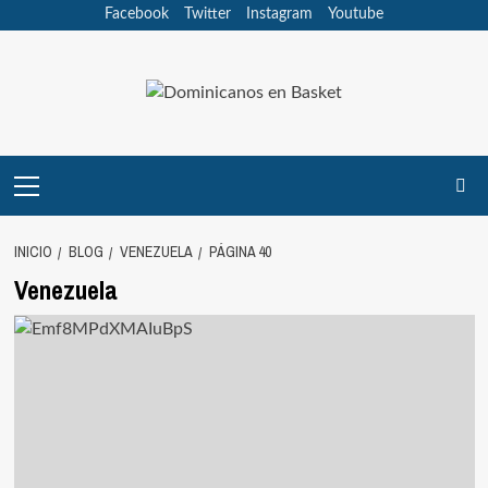
Saltar
Facebook
Twitter
Instagram
Youtube
al
contenido
Menú
principal
INICIO
BLOG
VENEZUELA
PÁGINA 40
Venezuela