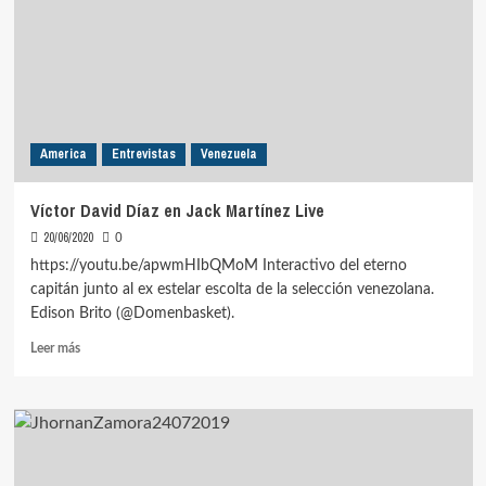
Live
America
Entrevistas
Venezuela
Víctor David Díaz en Jack Martínez Live
20/06/2020
0
https://youtu.be/apwmHIbQMoM Interactivo del eterno
capitán junto al ex estelar escolta de la selección venezolana.
Edison Brito (@Domenbasket).
Leer
Leer más
más
sobre
Víctor
David
Díaz
en