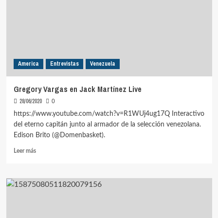
en
triunfo
Centauros
de
Portuguesa
America
Entrevistas
Venezuela
Gregory Vargas en Jack Martínez Live
28/06/2020
0
https://www.youtube.com/watch?v=R1WUj4ug17Q Interactivo
del eterno capitán junto al armador de la selección venezolana.
Edison Brito (@Domenbasket).
Leer
Leer más
más
sobre
Gregory
Vargas
en
Jack
Martínez