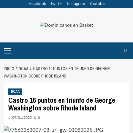
Saltar
Facebook
Twitter
Instagram
Youtube
al
contenido
Menú
principal
INICIO
NCAA
CASTRO 16 PUNTOS EN TRIUNFO DE GEORGE
WASHINGTON SOBRE RHODE ISLAND
NCAA
Castro 16 puntos en triunfo de George
Washington sobre Rhode Island
09/01/2025
0