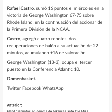
Rafael Castro
, sumó 16 puntos el miércoles en la
victoria de George Washington 67-75 sobre
Rhode Island, en la continuación del accionar de
la Primera División de la NCAA.
Castro
, agregó cuatro rebotes, dos
recuperaciones de balón a su actuación de 22
minutos, acumulando +16 de valoración.
George Washington (13-3), ocupa el tercer
puesto en la Conferencia Atlantic 10.
Domenbasket.
Twitter
Facebook
WhatsApp
Navegación
Anterior:
Fland 14 puntos en derrota de Arkansas ante Ole Miss