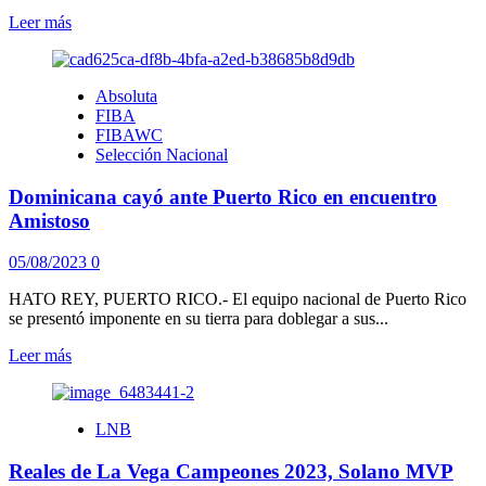
Leer
Leer más
más
sobre
Dominicana
Absoluta
cayó
FIBA
74-
FIBAWC
69
Selección Nacional
ante
Letonia
Dominicana cayó ante Puerto Rico en encuentro
en
encuentro
Amistoso
amistoso
05/08/2023
0
HATO REY, PUERTO RICO.- El equipo nacional de Puerto Rico
se presentó imponente en su tierra para doblegar a sus...
Leer
Leer más
más
sobre
Dominicana
LNB
cayó
ante
Reales de La Vega Campeones 2023, Solano MVP
Puerto