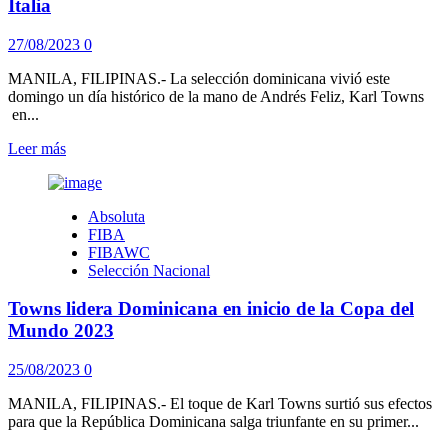
la
Italia
segunda
ronda
27/08/2023
0
de
la
MANILA, FILIPINAS.- La selección dominicana vivió este
Copa
domingo un día histórico de la mano de Andrés Feliz, Karl Towns
del
en...
Mundo
Leer
Leer más
más
sobre
Féliz
Absoluta
y
FIBA
Towns
FIBAWC
héroes
Selección Nacional
día
histórico
Towns lidera Dominicana en inicio de la Copa del
de
RD
Mundo 2023
al
vencer
25/08/2023
0
a
Italia
MANILA, FILIPINAS.- El toque de Karl Towns surtió sus efectos
para que la República Dominicana salga triunfante en su primer...