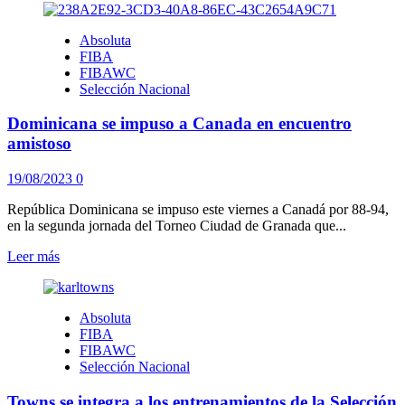
sobre
Henríquez
Absoluta
31
FIBA
puntos
FIBAWC
liderando
Selección Nacional
Santos
en
Dominicana se impuso a Canada en encuentro
inicio
LNBP
amistoso
19/08/2023
0
República Dominicana se impuso este viernes a Canadá por 88-94,
en la segunda jornada del Torneo Ciudad de Granada que...
Leer
Leer más
más
sobre
Dominicana
Absoluta
se
FIBA
impuso
FIBAWC
a
Selección Nacional
Canada
en
Towns se integra a los entrenamientos de la Selección
encuentro