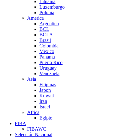
Lituania
Luxemburgo
Polonia
America
Argentina
BCL
BCLA
Brasil
Colombia
Mexico
Panama
Puerto Rico
Uruguay
Venezuela
Asia
Filipinas
Japon
Kuwait
Iran
Israel
Africa
Egipto
FIBA
FIBAWC
Selección Nacional