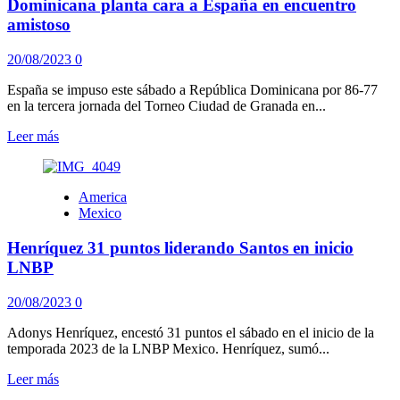
Dominicana planta cara a España en encuentro
Mundial
2023
amistoso
20/08/2023
0
España se impuso este sábado a República Dominicana por 86-77
en la tercera jornada del Torneo Ciudad de Granada en...
Leer
Leer más
más
sobre
Dominicana
America
planta
Mexico
cara
a
Henríquez 31 puntos liderando Santos en inicio
España
en
LNBP
encuentro
amistoso
20/08/2023
0
Adonys Henríquez, encestó 31 puntos el sábado en el inicio de la
temporada 2023 de la LNBP Mexico. Henríquez, sumó...
Leer
Leer más
más