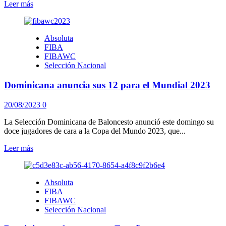
Leer
Leer más
más
sobre
Towns
Absoluta
lidera
FIBA
Dominicana
FIBAWC
en
Selección Nacional
inicio
de
Dominicana anuncia sus 12 para el Mundial 2023
la
Copa
del
20/08/2023
0
Mundo
2023
La Selección Dominicana de Baloncesto anunció este domingo su
doce jugadores de cara a la Copa del Mundo 2023, que...
Leer
Leer más
más
sobre
Dominicana
Absoluta
anuncia
FIBA
sus
FIBAWC
12
Selección Nacional
para
el