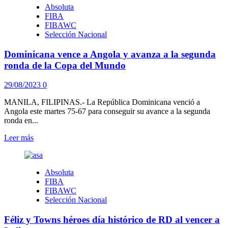
Absoluta
FIBA
FIBAWC
Selección Nacional
Dominicana vence a Angola y avanza a la segunda
ronda de la Copa del Mundo
29/08/2023
0
MANILA, FILIPINAS.- La República Dominicana venció a
Angola este martes 75-67 para conseguir su avance a la segunda
ronda en...
Leer
Leer más
más
sobre
Dominicana
Absoluta
vence
FIBA
a
FIBAWC
Angola
Selección Nacional
y
avanza
Féliz y Towns héroes día histórico de RD al vencer a
a