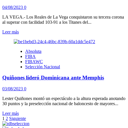
Rico
en
04/08/2023
0
encuentro
Amistoso
LA VEGA.- Los Reales de La Vega conquistaron su tercera corona
al superar con facilidad 103-91 a los Titanes del...
Leer
Leer más
más
sobre
Reales
Absoluta
de
FIBA
La
FIBAWC
Vega
Selección Nacional
Campeones
2023,
Quiñones lideró Dominicana ante Memphis
Solano
MVP
03/08/2023
0
Lester Quiñones montó un espectáculo a la altura esperada anotando
30 puntos y la preselección nacional de baloncesto de mayores...
Leer
Leer más
Paginación
más
1
2
Siguiente
sobre
de