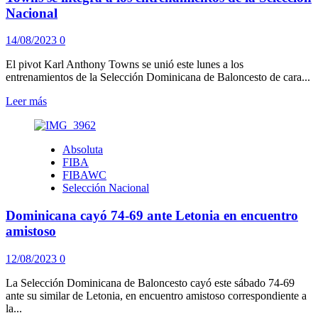
amistoso
Nacional
14/08/2023
0
El pivot Karl Anthony Towns se unió este lunes a los
entrenamientos de la Selección Dominicana de Baloncesto de cara...
Leer
Leer más
más
sobre
Towns
Absoluta
se
FIBA
integra
FIBAWC
a
Selección Nacional
los
entrenamientos
Dominicana cayó 74-69 ante Letonia en encuentro
de
la
amistoso
Selección
Nacional
12/08/2023
0
La Selección Dominicana de Baloncesto cayó este sábado 74-69
ante su similar de Letonia, en encuentro amistoso correspondiente a
la...