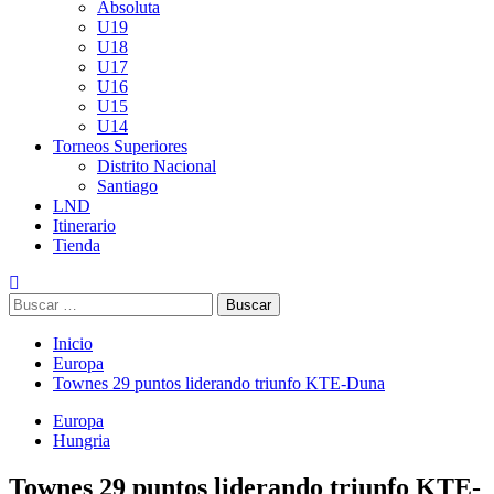
Absoluta
U19
U18
U17
U16
U15
U14
Torneos Superiores
Distrito Nacional
Santiago
LND
Itinerario
Tienda
Buscar:
Inicio
Europa
Townes 29 puntos liderando triunfo KTE-Duna
Europa
Hungria
Townes 29 puntos liderando triunfo KTE-