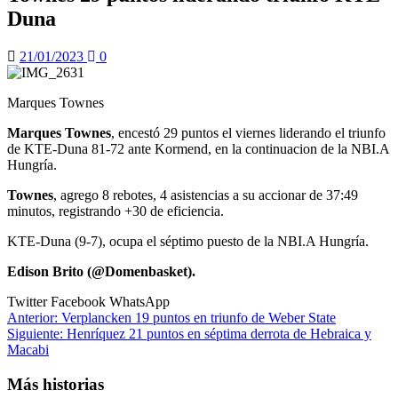
Duna
21/01/2023
0
Marques Townes
Marques Townes
, encestó 29 puntos el viernes liderando el triunfo
de KTE-Duna 81-72 ante Kormend, en la continuacion de la NBI.A
Hungría.
Townes
, agrego 8 rebotes, 4 asistencias a su accionar de 37:49
minutos, registrando +30 de eficiencia.
KTE-Duna (9-7), ocupa el séptimo puesto de la NBI.A Hungría.
Edison Brito (@Domenbasket).
Twitter
Facebook
WhatsApp
Navegación
Anterior:
Verplancken 19 puntos en triunfo de Weber State
Siguiente:
Henríquez 21 puntos en séptima derrota de Hebraica y
de
Macabi
entradas
Más historias