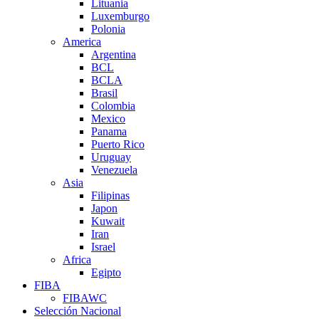
Lituania
Luxemburgo
Polonia
America
Argentina
BCL
BCLA
Brasil
Colombia
Mexico
Panama
Puerto Rico
Uruguay
Venezuela
Asia
Filipinas
Japon
Kuwait
Iran
Israel
Africa
Egipto
FIBA
FIBAWC
Selección Nacional