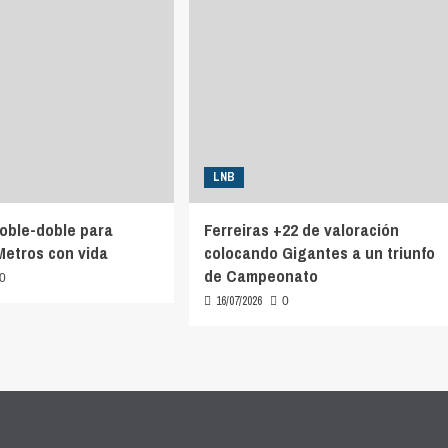
LNB
oble-doble para
Ferreiras +22 de valoración
etros con vida
colocando Gigantes a un triunfo
de Campeonato
0
16/07/2026
0