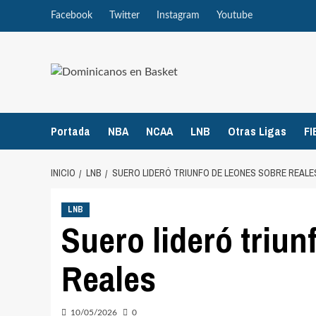
Saltar
Facebook
Twitter
Instagram
Youtube
al
contenido
Portada
NBA
NCAA
LNB
Otras Ligas
FI
INICIO
LNB
SUERO LIDERÓ TRIUNFO DE LEONES SOBRE REALE
LNB
Suero lideró triu
Reales
10/05/2026
0