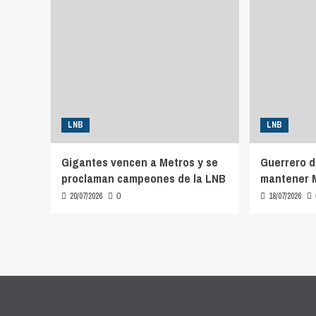
LNB
LNB
Gigantes vencen a Metros y se
Guerrero d
proclaman campeones de la LNB
mantener M
20/07/2026
18/07/2026
0