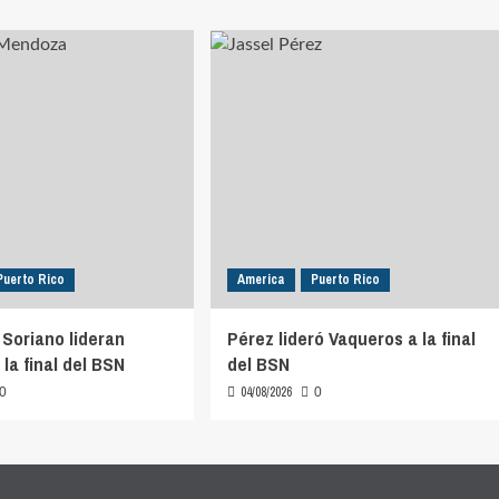
Puerto Rico
America
Puerto Rico
Soriano lideran
Pérez lideró Vaqueros a la final
la final del BSN
del BSN
04/08/2026
0
0