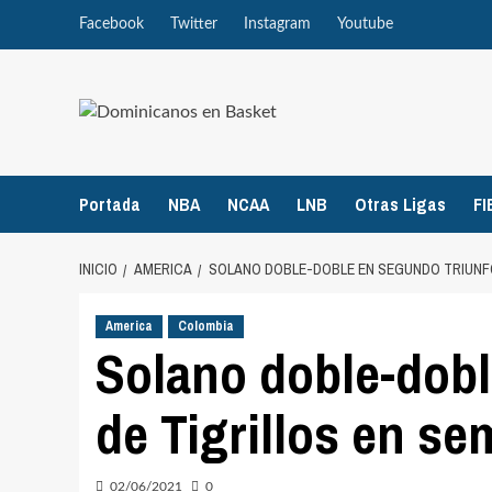
Saltar
Facebook
Twitter
Instagram
Youtube
al
contenido
Portada
NBA
NCAA
LNB
Otras Ligas
FI
INICIO
AMERICA
SOLANO DOBLE-DOBLE EN SEGUNDO TRIUNFO
America
Colombia
Solano doble-dobl
de Tigrillos en se
02/06/2021
0