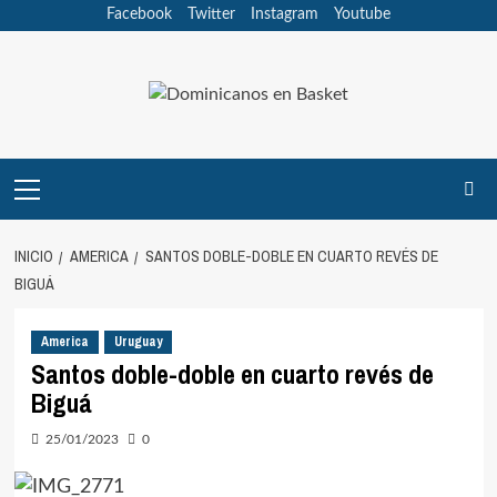
Saltar
Facebook
Twitter
Instagram
Youtube
al
contenido
Menú
principal
INICIO
AMERICA
SANTOS DOBLE-DOBLE EN CUARTO REVÉS DE
BIGUÁ
America
Uruguay
Santos doble-doble en cuarto revés de
Biguá
25/01/2023
0