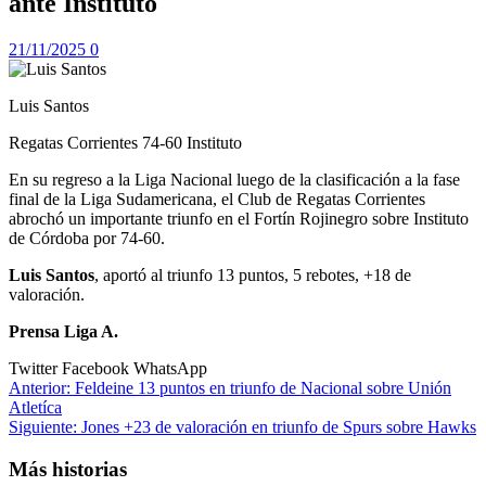
ante Instituto
21/11/2025
0
Luis Santos
Regatas Corrientes 74-60 Instituto
En su regreso a la Liga Nacional luego de la clasificación a la fase
final de la Liga Sudamericana, el Club de Regatas Corrientes
abrochó un importante triunfo en el Fortín Rojinegro sobre Instituto
de Córdoba por 74-60.
Luis Santos
, aportó al triunfo 13 puntos, 5 rebotes, +18 de
valoración.
Prensa Liga A.
Twitter
Facebook
WhatsApp
Navegación
Anterior:
Feldeine 13 puntos en triunfo de Nacional sobre Unión
Atletíca
de
Siguiente:
Jones +23 de valoración en triunfo de Spurs sobre Hawks
entradas
Más historias