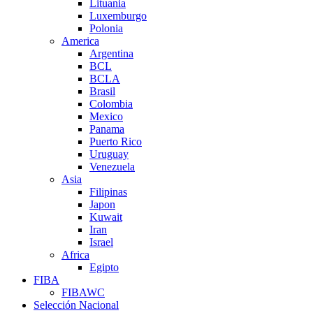
Lituania
Luxemburgo
Polonia
America
Argentina
BCL
BCLA
Brasil
Colombia
Mexico
Panama
Puerto Rico
Uruguay
Venezuela
Asia
Filipinas
Japon
Kuwait
Iran
Israel
Africa
Egipto
FIBA
FIBAWC
Selección Nacional