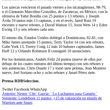
Los aztecas vencieron el pasado viernes a los nicaragüenses, 98-79,
n el Gimnasio Marcelino González, de Zacatecas, en México, con la
ofensiva de Yahir Bonilla con 25 puntos y 13 rebotes, y Joseph
Ávila 19 tantos más 13 capturas, y en el revés, Jared Ruiz 19
encestes y nueve rebotes, y David Watson 15, Joost Wets 14 y Eden
Ewing 13 y seis rebotes cada uno.
El mismo día, Estados Unidos doblegó a Dominicana, 82-81, con
Mike James anotando 15 puntos, Terry Taylor 14 con seis rebotes,
Gabe York 13, Torrey Craig 12 más 10 balones capturados, James
Huff 12 y Orlando Robinson II consiguió 10 anotaciones.
Por los dominicanos, Andrés Feliz 24 puntos (nueve de ellos por
debajo de los cuatro minutos del último tiempo) con seis rebotes y
seis asistencias, Chris Duarte 17 y tomó siete pelotas, Jean Montero
nueve, Joel Soriano ocho y ocho rebotes y Jassel Pérez siete.
Prensa RDBSeleccion.
Twitter
Facebook
WhatsApp
Navegación
Anterior:
Nestor ¨Che¨ García: ¨ Lo Luchamos para Ganarlo ¨
Siguiente:
Lendeborg 11 puntos, +15 de valoración en triunfo de
de
Warriors ante Spurs
entradas