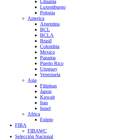
Lituania
Luxemburgo
Polonia
America
Argentina
BCL
BCLA
Brasil
Colombia
Mexico
Panama
Puerto Rico
Uruguay
Venezuela
Asia
Filipinas
Japon
Kuwait
Iran
Israel
Africa
Egipto
FIBA
FIBAWC
Selección Nacional