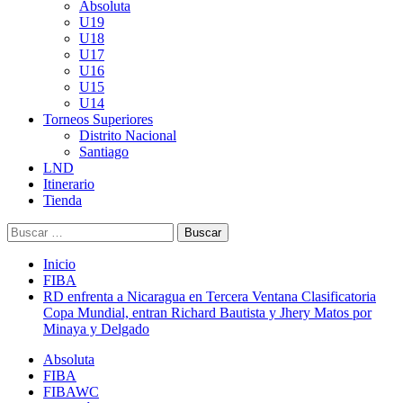
Absoluta
U19
U18
U17
U16
U15
U14
Torneos Superiores
Distrito Nacional
Santiago
LND
Itinerario
Tienda
Buscar:
Inicio
FIBA
RD enfrenta a Nicaragua en Tercera Ventana Clasificatoria
Copa Mundial, entran Richard Bautista y Jhery Matos por
Minaya y Delgado
Absoluta
FIBA
FIBAWC