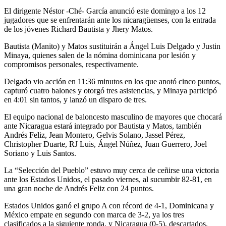
El dirigente Néstor -Ché- García anunció este domingo a los 12
jugadores que se enfrentarán ante los nicaragüenses, con la entrada
de los jóvenes Richard Bautista y Jhery Matos.
Bautista (Manito) y Matos sustituirán a Ángel Luis Delgado y Justin
Minaya, quienes salen de la nómina dominicana por lesión y
compromisos personales, respectivamente.
Delgado vio acción en 11:36 minutos en los que anotó cinco puntos,
capturó cuatro balones y otorgó tres asistencias, y Minaya participó
en 4:01 sin tantos, y lanzó un disparo de tres.
El equipo nacional de baloncesto masculino de mayores que chocará
ante Nicaragua estará integrado por Bautista y Matos, también
Andrés Feliz, Jean Montero, Gelvis Solano, Jassel Pérez,
Christopher Duarte, RJ Luis, Ángel Núñez, Juan Guerrero, Joel
Soriano y Luis Santos.
La “Selección del Pueblo” estuvo muy cerca de ceñirse una victoria
ante los Estados Unidos, el pasado viernes, al sucumbir 82-81, en
una gran noche de Andrés Feliz con 24 puntos.
Estados Unidos ganó el grupo A con récord de 4-1, Dominicana y
México empate en segundo con marca de 3-2, ya los tres
clasificados a la siguiente ronda, y Nicaragua (0-5), descartados.