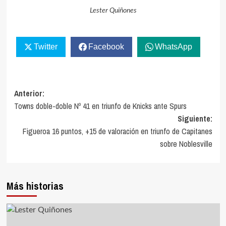
Lester Quiñones
Twitter
Facebook
WhatsApp
Navegación
Anterior:
Towns doble-doble Nº 41 en triunfo de Knicks ante Spurs
de
Siguiente:
entradas
Figueroa 16 puntos, +15 de valoración en triunfo de Capitanes
sobre Noblesville
Más historias