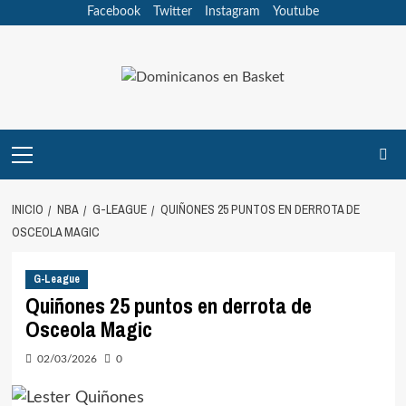
Saltar
Facebook
Twitter
Instagram
Youtube
al
contenido
Menú
principal
INICIO
NBA
G-LEAGUE
QUIÑONES 25 PUNTOS EN DERROTA DE
OSCEOLA MAGIC
G-League
Quiñones 25 puntos en derrota de
Osceola Magic
02/03/2026
0