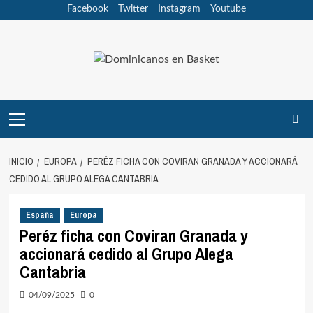
Saltar
Facebook
Twitter
Instagram
Youtube
al
contenido
Menú
principal
INICIO
EUROPA
PERÉZ FICHA CON COVIRAN GRANADA Y ACCIONARÁ
CEDIDO AL GRUPO ALEGA CANTABRIA
España
Europa
Peréz ficha con Coviran Granada y
accionará cedido al Grupo Alega
Cantabria
04/09/2025
0