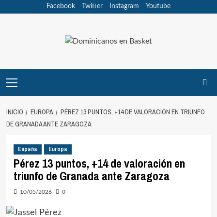
Saltar
Facebook
Twitter
Instagram
Youtube
al
contenido
Menú
principal
INICIO
EUROPA
PÉREZ 13 PUNTOS, +14 DE VALORACIÓN EN TRIUNFO
DE GRANADA ANTE ZARAGOZA
España
Europa
Pérez 13 puntos, +14 de valoración en
triunfo de Granada ante Zaragoza
10/05/2026
0