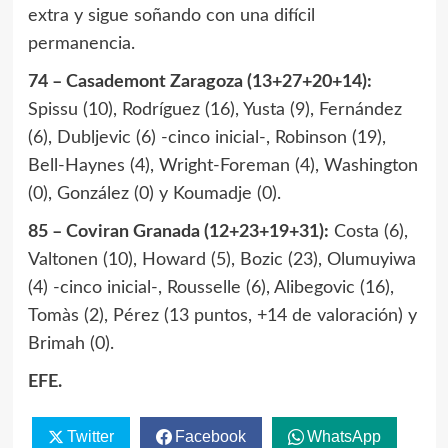
extra y sigue soñando con una difícil
permanencia.
74 – Casademont Zaragoza (13+27+20+14):
Spissu (10), Rodríguez (16), Yusta (9), Fernández
(6), Dubljevic (6) -cinco inicial-, Robinson (19),
Bell-Haynes (4), Wright-Foreman (4), Washington
(0), González (0) y Koumadje (0).
85 – Coviran Granada (12+23+19+31):
Costa (6),
Valtonen (10), Howard (5), Bozic (23), Olumuyiwa
(4) -cinco inicial-, Rousselle (6), Alibegovic (16),
Tomàs (2), Pérez (13 puntos, +14 de valoración) y
Brimah (0).
EFE.
Twitter
Facebook
WhatsApp