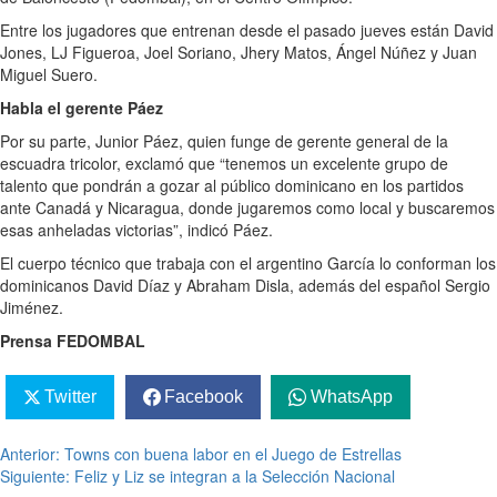
Entre los jugadores que entrenan desde el pasado jueves están David
Jones, LJ Figueroa, Joel Soriano, Jhery Matos, Ángel Núñez y Juan
Miguel Suero.
Habla el gerente Páez
Por su parte, Junior Páez, quien funge de gerente general de la
escuadra tricolor, exclamó que “tenemos un excelente grupo de
talento que pondrán a gozar al público dominicano en los partidos
ante Canadá y Nicaragua, donde jugaremos como local y buscaremos
esas anheladas victorias”, indicó Páez.
El cuerpo técnico que trabaja con el argentino García lo conforman los
dominicanos David Díaz y Abraham Disla, además del español Sergio
Jiménez.
Prensa FEDOMBAL
Twitter
Facebook
WhatsApp
Navegación
Anterior:
Towns con buena labor en el Juego de Estrellas
Siguiente:
Feliz y Liz se integran a la Selección Nacional
de