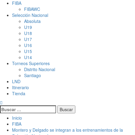
FIBA
FIBAWC
Selección Nacional
Absoluta
U19
U18
U17
U16
U15
U14
Torneos Superiores
Distrito Nacional
Santiago
LND
Itinerario
Tienda
Buscar:
Inicio
FIBA
Montero y Delgado se integran a los entrenamientos de la