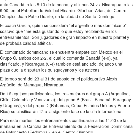
ante Canadá,
a las 8:10 de la noche
,
y el lunes 24
vs. Nicaragua,
a las
9:00
, en el Pabellón de Voleibol Ricardo -Gioriber- Arias, del Centro
Olímpico Juan Pablo Duarte, en la ciudad de Santo Domingo.
El coach García, quien se considera “el argentino más dominicano”,
sostuvo que “me está gustando lo que estoy recibiendo en los
entrenamientos. Son jugadores de gran impacto en nuestro plantel y
de probada calidad atlética”.
El combinado dominicano se encuentra empate con México en el
Grupo C, ambos con 2-2, el cual lo comanda Canadá (4-0), ya
clasificado, y Nicaragua (0-4) también está anclado, dejando una
plaza que la disputan los quisqueyanos y los aztecas.
El torneo será
del 23 al 31 de agosto
en el polideportivo Alexis
Argüello, de Managua, Nicaragua.
De 16 equipos participantes, los tres mejores del grupo A (Argentina,
Chile, Colombia y Venezuela); del grupo B (Brasil, Panamá, Paraguay
y Uruguay); y del grupo D (Bahamas, Cuba, Estados Unidos y Puerto
Rico) se clasificarán 12 a la siguiente fase de la cita internacional.
Para
este martes
, los entrenamientos continuarán
a las 11:00 de la
mañana
en la Cancha de Entrenamiento de la Federación Dominicana
de Baloncesto (Fedombal), en el Centro Olímpico.