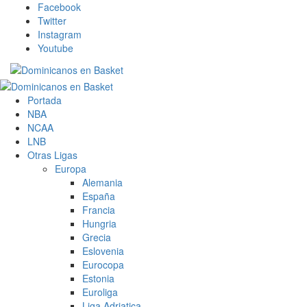
Saltar
Facebook
al
Twitter
contenido
Instagram
Youtube
Menú
principal
Portada
NBA
NCAA
LNB
Otras Ligas
Europa
Alemania
España
Francia
Hungria
Grecia
Eslovenia
Eurocopa
Estonia
Euroliga
Liga Adriatica