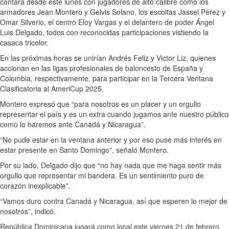
contará desde
este lunes
con jugadores de alto calibre como los
armadores Jean Montero y Gelvis Solano, los escoltas Jassel Pérez y
Omar Silverio, el centro Eloy Vargas y el delantero de poder Ángel
Luis Delgado, todos con reconocidas participaciones vistiendo la
casaca tricolor.
En las próximas horas se unirían Andrés Feliz y Victor Liz, quienes
accionan en las ligas profesionales de baloncesto de España y
Colombia, respectivamente, para participar en la Tercera Ventana
Clasificatoria al AmeriCup 2025.
Montero expresó que “para nosotros es un placer y un orgullo
representar el país y es un extra cuando jugamos ante nuestro público
como lo haremos ante Canadá y Nicaragua”.
“No pude estar en la ventana anterior y por eso puse más interés en
estar presente en Santo Domingo”, señaló Montero.
Por su lado, Delgado dijo que “no hay nada que me haga sentir más
orgullo que representar mi bandera. Es un sentimiento puro de
corazón inexplicable”.
“Vamos duro contra Canadá y Nicaragua, así que esperen lo mejor de
nosotros”, indicó.
República Dominicana jugará como local
este viernes 21 de febrero