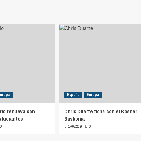
uropa
España
Europa
rio renueva con
Chris Duarte ficha con el Kosner
studiantes
Baskonia
17/07/2026
0
0