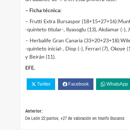
– Ficha técnica:
– Frutti Extra Bursaspor (18+15+27+16):Munfor
-quinteto titular-, Ilyasoglu (13), Akdamar (-), 
– Herbalife Gran Canaria (33+20+23+18):Wiley (
-quinteto inicial-, Diop (-), Ferrari (7), Okoye 
y Beirán (11).
EFE.
Twitter
Facebook
WhatsApp
Navegación
Anterior:
De León 22 puntos, +27 de valoración en triunfo Bucaros
de