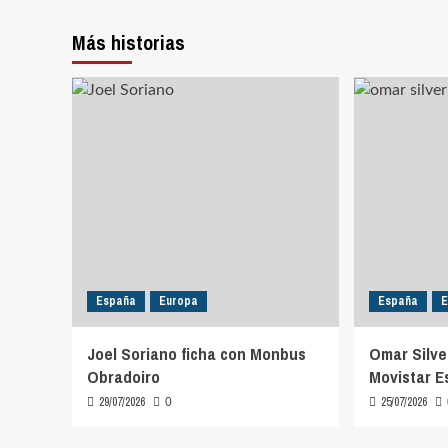
entradas
Más historias
España
Europa
España
E
Joel Soriano ficha con Monbus
Omar Silve
Obradoiro
Movistar E
29/07/2026
25/07/2026
0