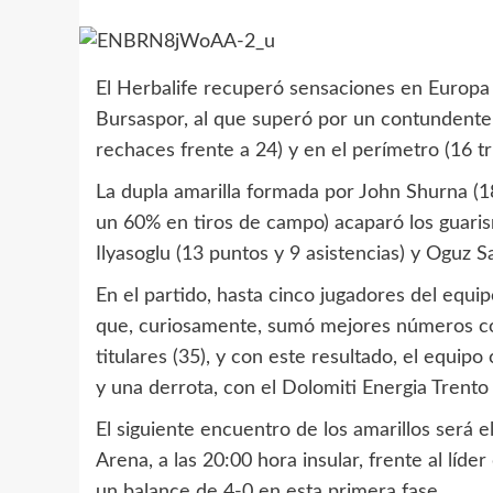
El Herbalife recuperó sensaciones en Europa c
Bursaspor, al que superó por un contundente 
rechaces frente a 24) y en el perímetro (16 tr
La dupla amarilla formada por John Shurna (1
un 60% en tiros de campo) acaparó los guari
Ilyasoglu (13 puntos y 9 asistencias) y Oguz 
En el partido, hasta cinco jugadores del equi
que, curiosamente, sumó mejores números co
titulares (35), y con este resultado, el equip
y una derrota, con el Dolomiti Energia Trento 
El siguiente encuentro de los amarillos será 
Arena, a las 20:00 hora insular, frente al líd
un balance de 4-0 en esta primera fase.