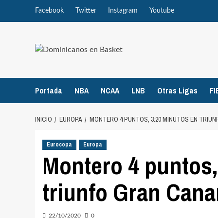
Saltar
Facebook
Twitter
Instagram
Youtube
al
contenido
Portada
NBA
NCAA
LNB
Otras Ligas
FI
INICIO
EUROPA
MONTERO 4 PUNTOS, 3:20 MINUTOS EN TRIU
Eurocopa
Europa
Montero 4 puntos,
triunfo Gran Cana
22/10/2020
0