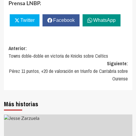
Prensa LNBP.
Twitter
Facebook
WhatsApp
Navegación
Anterior:
Towns doble-doble en victoria de Knicks sobre Celtics
de
Siguiente:
entradas
Pérez 11 puntos, +20 de valoración en triunfo de Cantabria sobre
Ourense
Más historias