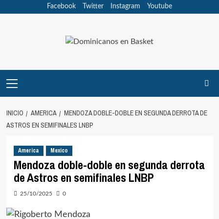
Saltar
Facebook
Twitter
Instagram
Youtube
al
contenido
Menú
principal
INICIO
AMERICA
MENDOZA DOBLE-DOBLE EN SEGUNDA DERROTA DE
ASTROS EN SEMIFINALES LNBP
America
Mexico
Mendoza doble-doble en segunda derrota
de Astros en semifinales LNBP
25/10/2025
0