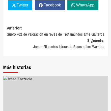
Twitter
Facebook
WhatsApp
Navegación
Anterior:
Suero +21 de valoración en revés de Trotamundos ante Gaiteros
de
Siguiente:
entradas
Jones 25 puntos liderando Spurs sobre Warriors
Más historias