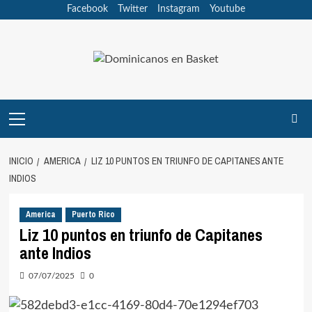
Saltar
Facebook
Twitter
Instagram
Youtube
al
contenido
Menú
principal
INICIO
AMERICA
LIZ 10 PUNTOS EN TRIUNFO DE CAPITANES ANTE
INDIOS
America
Puerto Rico
Liz 10 puntos en triunfo de Capitanes
ante Indios
07/07/2025
0