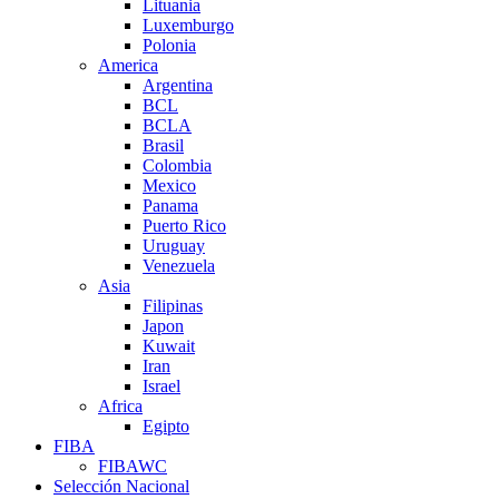
Lituania
Luxemburgo
Polonia
America
Argentina
BCL
BCLA
Brasil
Colombia
Mexico
Panama
Puerto Rico
Uruguay
Venezuela
Asia
Filipinas
Japon
Kuwait
Iran
Israel
Africa
Egipto
FIBA
FIBAWC
Selección Nacional