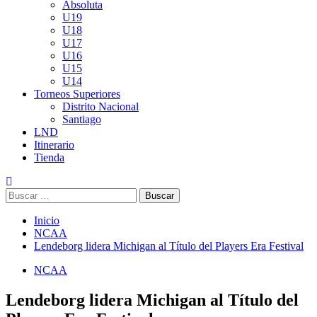
Absoluta
U19
U18
U17
U16
U15
U14
Torneos Superiores
Distrito Nacional
Santiago
LND
Itinerario
Tienda
Buscar:
Inicio
NCAA
Lendeborg lidera Michigan al Título del Players Era Festival
NCAA
Lendeborg lidera Michigan al Título del