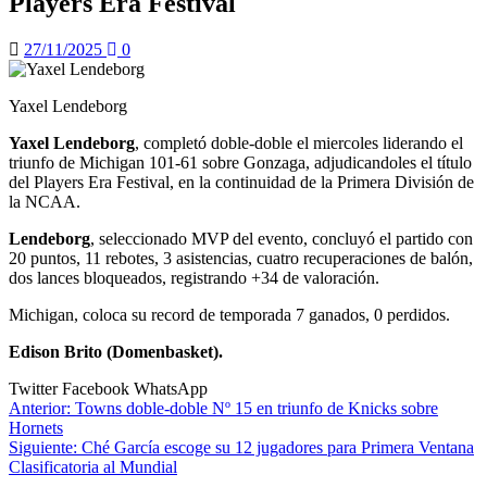
Players Era Festival
27/11/2025
0
Yaxel Lendeborg
Yaxel Lendeborg
, completó doble-doble el miercoles liderando el
triunfo de Michigan 101-61 sobre Gonzaga, adjudicandoles el título
del Players Era Festival, en la continuidad de la Primera División de
la NCAA.
Lendeborg
, seleccionado MVP del evento, concluyó el partido con
20 puntos, 11 rebotes, 3 asistencias, cuatro recuperaciones de balón,
dos lances bloqueados, registrando +34 de valoración.
Michigan, coloca su record de temporada 7 ganados, 0 perdidos.
Edison Brito (Domenbasket).
Twitter
Facebook
WhatsApp
Navegación
Anterior:
Towns doble-doble Nº 15 en triunfo de Knicks sobre
Hornets
de
Siguiente:
Ché García escoge su 12 jugadores para Primera Ventana
entradas
Clasificatoria al Mundial