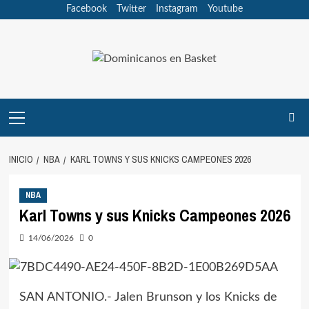
Saltar
Facebook
Twitter
Instagram
Youtube
al
contenido
Menú
principal
INICIO
NBA
KARL TOWNS Y SUS KNICKS CAMPEONES 2026
NBA
Karl Towns y sus Knicks Campeones 2026
14/06/2026
0
SAN ANTONIO.-
Jalen Brunson
y los Knicks de