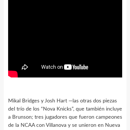
Mikal Bridges y Josh Hart —las otras dos piezas
del trío de los “Nova Knicks”, que también incluye
a Brunson; tres jugadores que fueron campeones
de la NCAA con Villanova y se unieron en Nueva