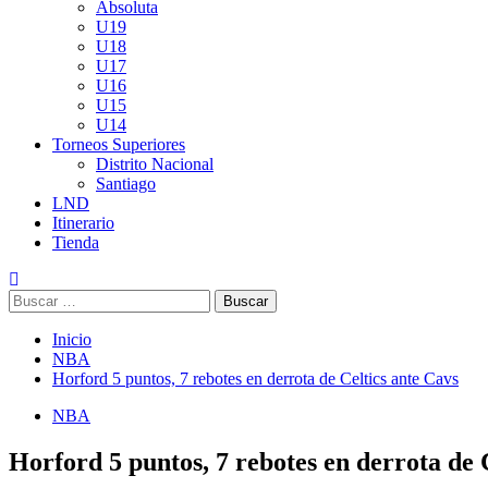
Absoluta
U19
U18
U17
U16
U15
U14
Torneos Superiores
Distrito Nacional
Santiago
LND
Itinerario
Tienda
Buscar:
Inicio
NBA
Horford 5 puntos, 7 rebotes en derrota de Celtics ante Cavs
NBA
Horford 5 puntos, 7 rebotes en derrota de 