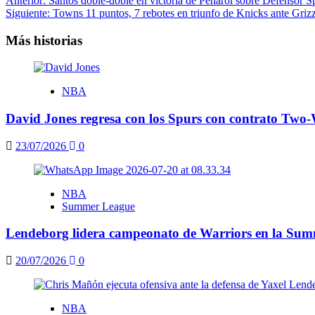
Navegación
Anterior:
Santos doble-doble en victoria de Peñarol sobre Defensor S
Siguiente:
Towns 11 puntos, 7 rebotes en triunfo de Knicks ante Grizz
de
entradas
Más historias
NBA
David Jones regresa con los Spurs con contrato Two
23/07/2026
0
NBA
Summer League
Lendeborg lidera campeonato de Warriors en la Su
20/07/2026
0
NBA