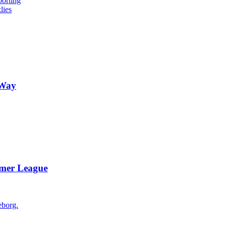
porting
lies
-Way
mmer League