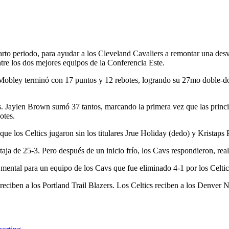
o periodo, para ayudar a los Cleveland Cavaliers a remontar una desve
ntre los dos mejores equipos de la Conferencia Este.
Mobley terminó con 17 puntos y 12 rebotes, logrando su 27mo doble-doble
s. Jaylen Brown sumó 37 tantos, marcando la primera vez que las princi
otes.
ue los Celtics jugaron sin los titulares Jrue Holiday (dedo) y Kristaps
ntaja de 25-3. Pero después de un inicio frío, los Cavs respondieron, re
o mental para un equipo de los Cavs que fue eliminado 4-1 por los Celti
ciben a los Portland Trail Blazers. Los Celtics reciben a los Denver 