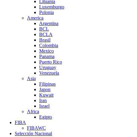
Lituania
Luxemburgo
Polonia
America
Argentina
BCL
BCLA
Brasil
Colombia
Mexico
Panama
Puerto Rico
Uruguay
Venezuela
Asia
Filipinas
Japon
Kuwait
Iran
Israel
Africa
Egipto
FIBA
FIBAWC
Selección Nacional