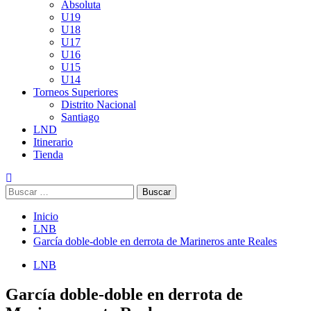
Absoluta
U19
U18
U17
U16
U15
U14
Torneos Superiores
Distrito Nacional
Santiago
LND
Itinerario
Tienda
Buscar:
Inicio
LNB
García doble-doble en derrota de Marineros ante Reales
LNB
García doble-doble en derrota de