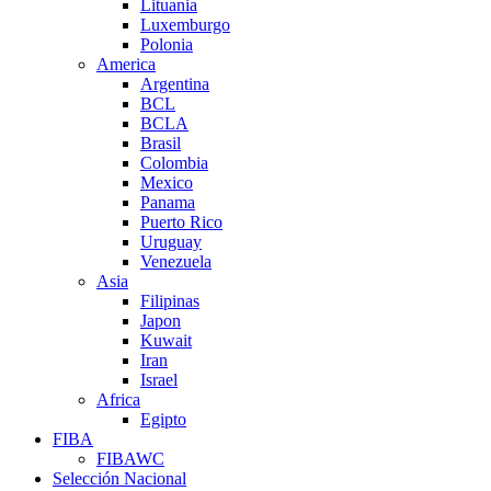
Lituania
Luxemburgo
Polonia
America
Argentina
BCL
BCLA
Brasil
Colombia
Mexico
Panama
Puerto Rico
Uruguay
Venezuela
Asia
Filipinas
Japon
Kuwait
Iran
Israel
Africa
Egipto
FIBA
FIBAWC
Selección Nacional