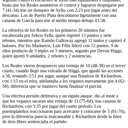
hasta que los Reales asumieron el control y lograron despegarse por
7 (41-34) tras un donqueo de Sylla, con 2:23 por jugar antes del
descanso. Los de Puerto Plata descontaron ligeramente con una
canasta de García para irse al medio tiempo debajo 43-38.
La ofensiva de los Reales en los primeros 20 minutos fue
encabezada por Sekou Sylla, quien registró 13 puntos y siete
rebotes, mientras que Ramón Galloway agregó 11 tantos y capturó 4
balones. Por los Marineros, Luis Féliz lideró con 12 puntos, 9 de
ellos producto de 3 triples en 5 intentos, seguido por Devon Higgs,
quien aportó 9 unidades, 2 rebotes y 2 asistencias.
Los Reales vieron desaparecer una ventaja de 10 (48-38) en el tercer
cuarto, cuando llegó una volcada de Higgs, que igualó las acciones
a 56, restando 2:51 por jugar, aunque una flotadora de Richardson,
con 1:15 en el reloj, adelantaba a los veganos nuevamente por 4 (62-
58), diferencia que se mantuvo hasta finalizar el parcial.
Una efectiva presión defensiva y un rápido ataque, dio al traste a
que los veganos sacaran una ventaja de 11 (75-64), tras canasta de
Richardson, con 5:35 por jugar del cuarto periodo. Los
puertoplateños reaccionaron para acercarse y colocarse de 5 (81-76),
pero la diferencia parecía inalcanzable y Richardson desde la línea
de tiros libres sentenciaba el partido.