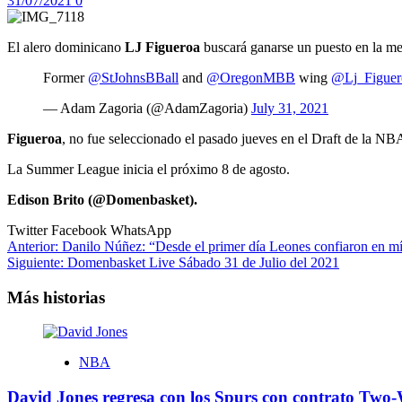
31/07/2021
0
El alero dominicano
LJ Figueroa
buscará ganarse un puesto en la m
Former
@StJohnsBBall
and
@OregonMBB
wing
@Lj_Figuer
— Adam Zagoria (@AdamZagoria)
July 31, 2021
Figueroa
, no fue seleccionado el pasado jueves en el Draft de la NB
La Summer League inicia el próximo 8 de agosto.
Edison Brito (@Domenbasket).
Twitter
Facebook
WhatsApp
Navegación
Anterior:
Danilo Núñez: “Desde el primer día Leones confiaron en m
Siguiente:
Domenbasket Live Sábado 31 de Julio del 2021
de
entradas
Más historias
NBA
David Jones regresa con los Spurs con contrato Two