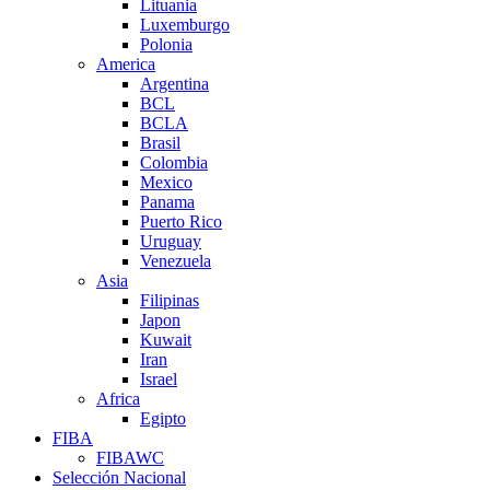
Lituania
Luxemburgo
Polonia
America
Argentina
BCL
BCLA
Brasil
Colombia
Mexico
Panama
Puerto Rico
Uruguay
Venezuela
Asia
Filipinas
Japon
Kuwait
Iran
Israel
Africa
Egipto
FIBA
FIBAWC
Selección Nacional