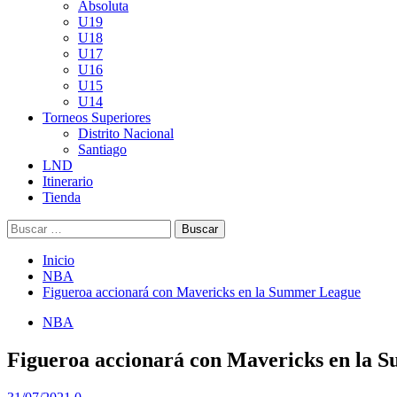
Absoluta
U19
U18
U17
U16
U15
U14
Torneos Superiores
Distrito Nacional
Santiago
LND
Itinerario
Tienda
Buscar:
Inicio
NBA
Figueroa accionará con Mavericks en la Summer League
NBA
Figueroa accionará con Mavericks en la