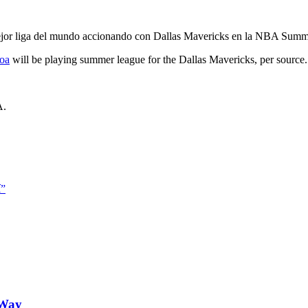
ejor liga del mundo accionando con Dallas Mavericks en la NBA Summ
oa
will be playing summer league for the Dallas Mavericks, per source
A.
í”
-Way