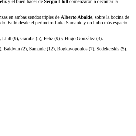
eliz
y el buen hacer de
Sergio Llull
comenzaron a decantar la
anzas en ambas sendos triples de
Alberto Abalde
, sobre la bocina de
edo. Falló desde el perímetro Luka Samanic y no hubo más espacio
 Llull (9), Garuba (5), Feliz (9) y Hugo González (3).
7), Baldwin (2), Samanic (12), Rogkavopoulos (7), Sedekerskis (5).