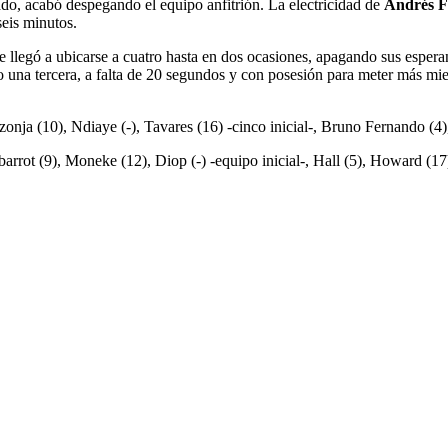
ado, acabó despegando el equipo anfitrión. La electricidad de
Andrés F
seis minutos.
e llegó a ubicarse a cuatro hasta en dos ocasiones, apagando sus esper
 una tercera, a falta de 20 segundos y con posesión para meter más mi
nja (10), Ndiaye (-), Tavares (16) -cinco inicial-, Bruno Fernando (4),
barrot (9), Moneke (12), Diop (-) -equipo inicial-, Hall (5), Howard (1