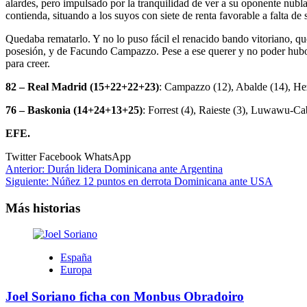
alardes, pero impulsado por la tranquilidad de ver a su oponente nubl
contienda, situando a los suyos con siete de renta favorable a falta de 
Quedaba rematarlo. Y no lo puso fácil el renacido bando vitoriano, qu
posesión, y de Facundo Campazzo. Pese a ese querer y no poder hubo
para creer.
82 – Real Madrid (15+22+22+23)
: Campazzo (12), Abalde (14), Hezo
76 – Baskonia (14+24+13+25)
: Forrest (4), Raieste (3), Luwawu-Ca
EFE.
Twitter
Facebook
WhatsApp
Navegación
Anterior:
Durán lidera Dominicana ante Argentina
Siguiente:
Núñez 12 puntos en derrota Dominicana ante USA
de
entradas
Más historias
España
Europa
Joel Soriano ficha con Monbus Obradoiro