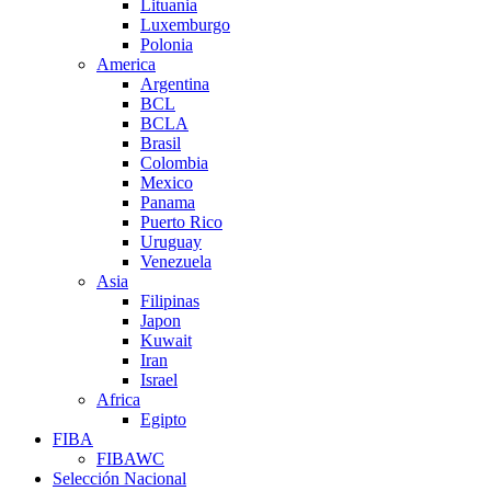
Lituania
Luxemburgo
Polonia
America
Argentina
BCL
BCLA
Brasil
Colombia
Mexico
Panama
Puerto Rico
Uruguay
Venezuela
Asia
Filipinas
Japon
Kuwait
Iran
Israel
Africa
Egipto
FIBA
FIBAWC
Selección Nacional