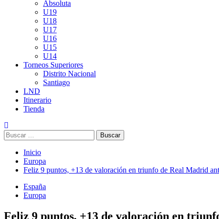
Absoluta
U19
U18
U17
U16
U15
U14
Torneos Superiores
Distrito Nacional
Santiago
LND
Itinerario
Tienda
Buscar:
Inicio
Europa
Feliz 9 puntos, +13 de valoración en triunfo de Real Madrid a
España
Europa
Feliz 9 puntos, +13 de valoración en triun