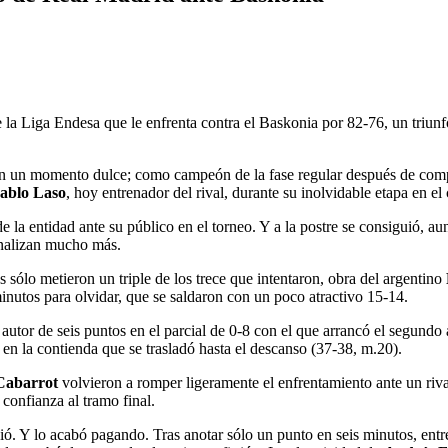
e la Liga Endesa que le enfrenta contra el Baskonia por 82-76, un triu
lo en un momento dulce; como campeón de la fase regular después de comp
ablo Laso
, hoy entrenador del rival, durante su inolvidable etapa en el 
 la entidad ante su público en el torneo. Y a la postre se consiguió, a
penalizan mucho más.
 sólo metieron un triple de los trece que intentaron, obra del argentino
nutos para olvidar, que se saldaron con un poco atractivo 15-14.
, autor de seis puntos en el parcial de 0-8 con el que arrancó el segun
en la contienda que se trasladó hasta el descanso (37-38, m.20).
abarrot
volvieron a romper ligeramente el enfrentamiento ante un riv
confianza al tramo final.
Y lo acabó pagando. Tras anotar sólo un punto en seis minutos, entre el