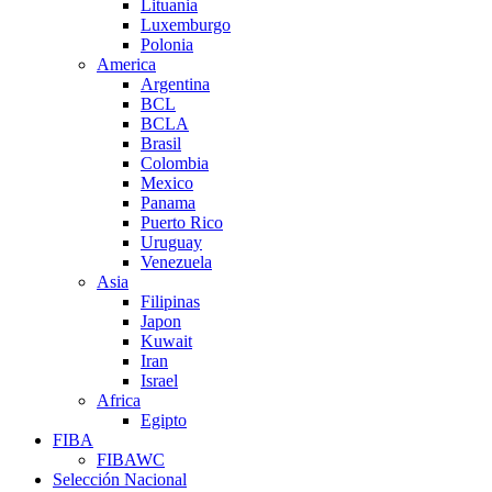
Lituania
Luxemburgo
Polonia
America
Argentina
BCL
BCLA
Brasil
Colombia
Mexico
Panama
Puerto Rico
Uruguay
Venezuela
Asia
Filipinas
Japon
Kuwait
Iran
Israel
Africa
Egipto
FIBA
FIBAWC
Selección Nacional