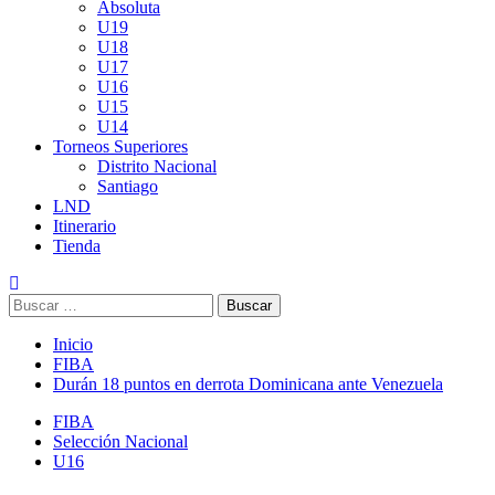
Absoluta
U19
U18
U17
U16
U15
U14
Torneos Superiores
Distrito Nacional
Santiago
LND
Itinerario
Tienda
Buscar:
Inicio
FIBA
Durán 18 puntos en derrota Dominicana ante Venezuela
FIBA
Selección Nacional
U16