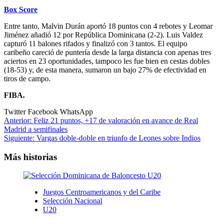
Box Score
Entre tanto, Malvin Durán aportó 18 puntos con 4 rebotes y Leomar
Jiménez añadió 12 por República Dominicana (2-2). Luis Valdez
capturó 11 balones rifados y finalizó con 3 tantos. El equipo
caribeño careció de puntería desde la larga distancia con apenas tres
aciertos en 23 oportunidades, tampoco les fue bien en cestas dobles
(18-53) y, de esta manera, sumaron un bajo 27% de efectividad en
tiros de campo.
FIBA.
Twitter
Facebook
WhatsApp
Navegación
Anterior:
Feliz 21 puntos, +17 de valoración en avance de Real
Madrid a semifinales
de
Siguiente:
Vargas doble-doble en triunfo de Leones sobre Indios
entradas
Más historias
Juegos Centroamericanos y del Caribe
Selección Nacional
U20