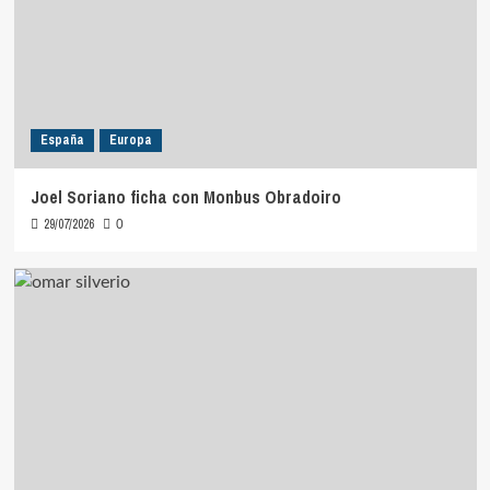
España
Europa
Joel Soriano ficha con Monbus Obradoiro
29/07/2026
0