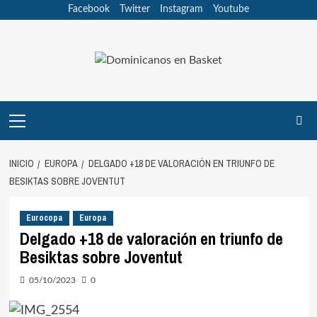
Saltar
Facebook
Twitter
Instagram
Youtube
al
contenido
Menú
principal
INICIO
EUROPA
DELGADO +18 DE VALORACIÓN EN TRIUNFO DE
BESIKTAS SOBRE JOVENTUT
Eurocopa
Europa
Delgado +18 de valoración en triunfo de
Besiktas sobre Joventut
05/10/2023
0