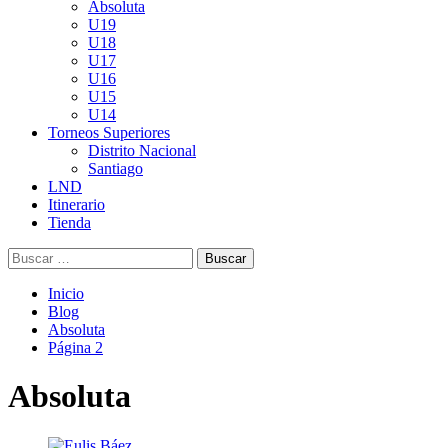
Absoluta
U19
U18
U17
U16
U15
U14
Torneos Superiores
Distrito Nacional
Santiago
LND
Itinerario
Tienda
Buscar:
Inicio
Blog
Absoluta
Página 2
Absoluta