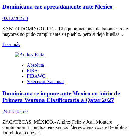
disponibles
Dominicana cae apretadamente ante Mexico
para
la
Segunda
02/12/2025
0
Ventana
del
SANTO DOMINGO, RD.- El equipo nacional de baloncesto de
Mundial
mayores no pudo cumplir ante su pueblo, pero sí dejó huellas...
Leer
Leer más
más
sobre
Dominicana
Absoluta
cae
FIBA
apretadamente
FIBAWC
ante
Selección Nacional
Mexico
Dominicana se impone ante Mexico en inicio de
Primera Ventana Clasificatoria a Qatar 2027
29/11/2025
0
ZACATECAS, MÉXICO.- Andrés Feliz y Jean Montero
combinaron 41 puntos para ser los líderes ofensivos de República
Dominicana que en...