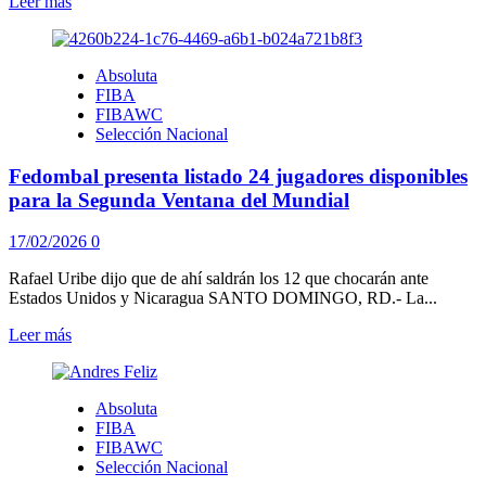
Leer
Leer más
más
sobre
RD
Absoluta
define
FIBA
plantel
FIBAWC
para
Selección Nacional
enfrentar
a
Fedombal presenta listado 24 jugadores disponibles
Estados
Unidos
para la Segunda Ventana del Mundial
en
la
17/02/2026
0
Segunda
Ventana
Rafael Uribe dijo que de ahí saldrán los 12 que chocarán ante
del
Estados Unidos y Nicaragua SANTO DOMINGO, RD.- La...
Mundial
Leer
Leer más
más
sobre
Fedombal
Absoluta
presenta
FIBA
listado
FIBAWC
24
Selección Nacional
jugadores