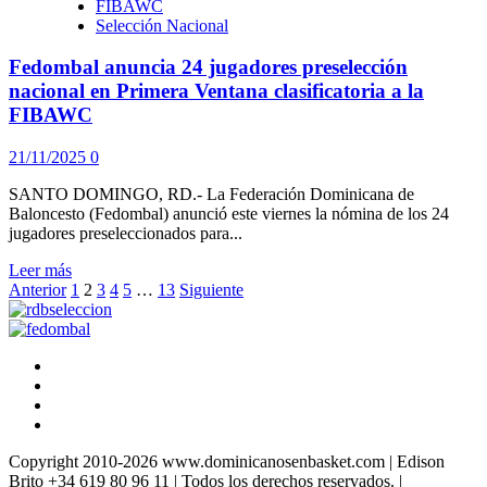
FIBAWC
su
Selección Nacional
12
jugadores
Fedombal anuncia 24 jugadores preselección
para
Primera
nacional en Primera Ventana clasificatoria a la
Ventana
FIBAWC
Clasificatoria
al
21/11/2025
0
Mundial
SANTO DOMINGO, RD.- La Federación Dominicana de
Baloncesto (Fedombal) anunció este viernes la nómina de los 24
jugadores preseleccionados para...
Leer
Leer más
Paginación
más
Anterior
1
2
3
4
5
…
13
Siguiente
sobre
de
Fedombal
entradas
anuncia
Facebook
24
Twitter
jugadores
Instagram
preselección
Youtube
nacional
en
Copyright 2010-2026 www.dominicanosenbasket.com | Edison
Primera
Brito +34 619 80 96 11 | Todos los derechos reservados.
|
Ventana