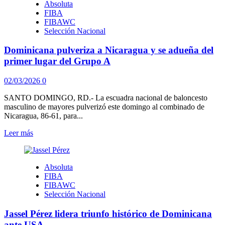
Absoluta
Andrés
FIBA
Bautista
FIBAWC
apoyará
Selección Nacional
al
equipo
Dominicana pulveriza a Nicaragua y se adueña del
nacional
de
primer lugar del Grupo A
basket
en
02/03/2026
0
Ventana
Copa
SANTO DOMINGO, RD.- La escuadra nacional de baloncesto
Mundial
masculino de mayores pulverizó este domingo al combinado de
Nicaragua, 86-61, para...
Leer
Leer más
más
sobre
Dominicana
Absoluta
pulveriza
FIBA
a
FIBAWC
Nicaragua
Selección Nacional
y
se
Jassel Pérez lidera triunfo histórico de Dominicana
adueña
del
ante USA