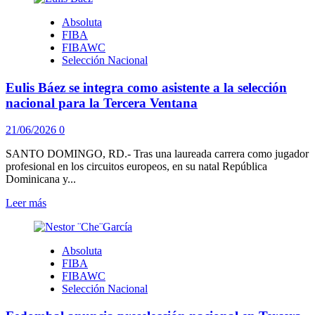
Absoluta
FIBA
FIBAWC
Selección Nacional
Eulis Báez se integra como asistente a la selección
nacional para la Tercera Ventana
21/06/2026
0
SANTO DOMINGO, RD.- Tras una laureada carrera como jugador
profesional en los circuitos europeos, en su natal República
Dominicana y...
Leer
Leer más
más
sobre
Eulis
Absoluta
Báez
FIBA
se
FIBAWC
integra
Selección Nacional
como
asistente