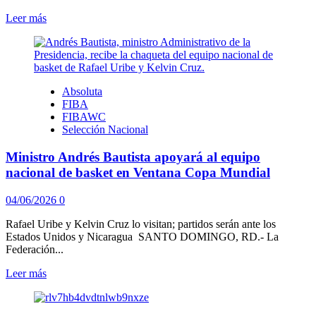
Leer
Leer más
más
sobre
RD,
con
gran
Absoluta
compromiso
FIBA
al
FIBAWC
enfrentar
Selección Nacional
a
USA
Ministro Andrés Bautista apoyará al equipo
en
3ra
nacional de basket en Ventana Copa Mundial
Ventana
clasificatoria
04/06/2026
0
al
Mundial
Rafael Uribe y Kelvin Cruz lo visitan; partidos serán ante los
Estados Unidos y Nicaragua SANTO DOMINGO, RD.- La
Federación...
Leer
Leer más
más
sobre
Ministro