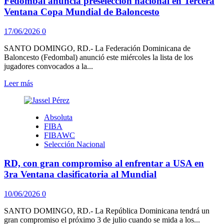
Fedombal anuncia preselección nacional en Tercera
a
la
Ventana Copa Mundial de Baloncesto
selección
nacional
17/06/2026
0
para
la
SANTO DOMINGO, RD.- La Federación Dominicana de
Tercera
Baloncesto (Fedombal) anunció este miércoles la lista de los
Ventana
jugadores convocados a la...
Leer
Leer más
más
sobre
Fedombal
Absoluta
anuncia
FIBA
preselección
FIBAWC
nacional
Selección Nacional
en
Tercera
RD, con gran compromiso al enfrentar a USA en
Ventana
Copa
3ra Ventana clasificatoria al Mundial
Mundial
de
10/06/2026
0
Baloncesto
SANTO DOMINGO, RD.- La República Dominicana tendrá un
gran compromiso el próximo 3 de julio cuando se mida a los...