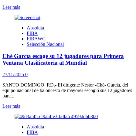
Leer
Leer más
más
sobre
Dominicana
Absoluta
se
FIBA
impone
FIBAWC
ante
Selección Nacional
Mexico
en
Ché García escoge su 12 jugadores para Primera
inicio
de
Ventana Clasificatoria al Mundial
Primera
Ventana
27/11/2025
0
Clasificatoria
a
SANTO DOMINGO, RD.- El dirigente Néstor -Ché- García, del
Qatar
equipo nacional de baloncesto de mayores escogió sus 12 jugadores
2027
para...
Leer
Leer más
más
sobre
Ché
Absoluta
García
FIBA
escoge