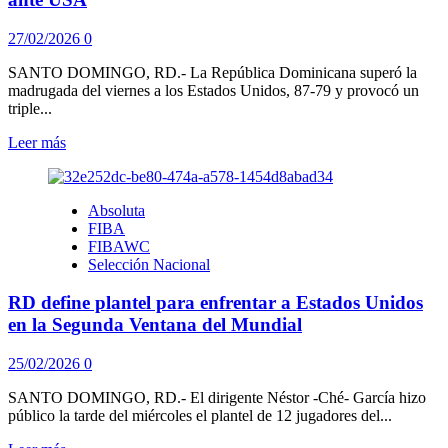
primer
lugar
27/02/2026
0
del
Grupo
SANTO DOMINGO, RD.- La República Dominicana superó la
A
madrugada del viernes a los Estados Unidos, 87-79 y provocó un
triple...
Leer
Leer más
más
sobre
Jassel
Absoluta
Pérez
FIBA
lidera
FIBAWC
triunfo
Selección Nacional
histórico
de
RD define plantel para enfrentar a Estados Unidos
Dominicana
ante
en la Segunda Ventana del Mundial
USA
25/02/2026
0
SANTO DOMINGO, RD.- El dirigente Néstor -Ché- García hizo
público la tarde del miércoles el plantel de 12 jugadores del...