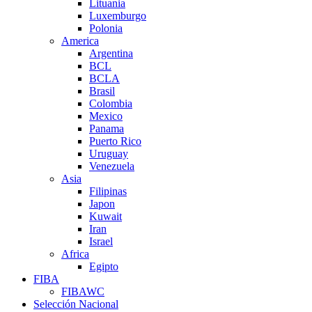
Lituania
Luxemburgo
Polonia
America
Argentina
BCL
BCLA
Brasil
Colombia
Mexico
Panama
Puerto Rico
Uruguay
Venezuela
Asia
Filipinas
Japon
Kuwait
Iran
Israel
Africa
Egipto
FIBA
FIBAWC
Selección Nacional