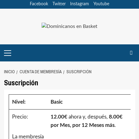
Saltar
Facebook
Twitter
Instagram
Youtube
al
contenido
Menú
principal
INICIO
CUENTA DE MEMBRESÍA
SUSCRIPCIÓN
Suscripción
Basic
12.00€
ahora y, después,
8.00€
por Mes, por 12 Meses más
.
La membresía