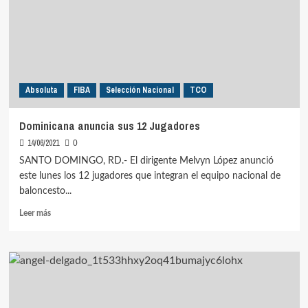
de
preparación
Absoluta
FIBA
Selección Nacional
TCO
Dominicana anuncia sus 12 Jugadores
14/06/2021
0
SANTO DOMINGO, RD.- El dirigente Melvyn López anunció
este lunes los 12 jugadores que integran el equipo nacional de
baloncesto...
Leer
Leer más
más
sobre
Dominicana
anuncia
sus
12
Jugadores