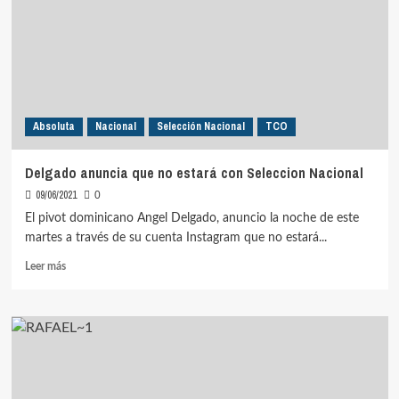
Absoluta
Nacional
Selección Nacional
TCO
Delgado anuncia que no estará con Seleccion Nacional
09/06/2021
0
El pivot dominicano Angel Delgado, anuncio la noche de este
martes a través de su cuenta Instagram que no estará...
Leer
Leer más
más
sobre
Delgado
anuncia
que
no
estará