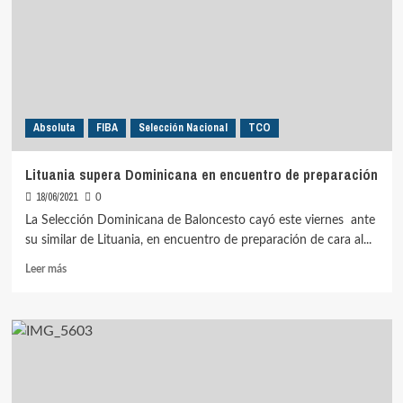
Rusia
en
encuentro
de
preparación
Absoluta
FIBA
Selección Nacional
TCO
Lituania supera Dominicana en encuentro de preparación
18/06/2021
0
La Selección Dominicana de Baloncesto cayó este viernes ante
su similar de Lituania, en encuentro de preparación de cara al...
Leer
Leer más
más
sobre
Lituania
supera
Dominicana
en
encuentro