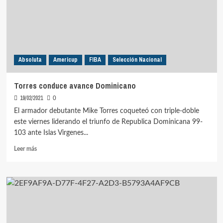
cara
al
TCO
en
Serbia
Absoluta
Americup
FIBA
Selección Nacional
Torres conduce avance Dominicano
19/02/2021
0
El armador debutante Mike Torres coqueteó con triple-doble
este viernes liderando el triunfo de Republica Dominicana 99-
103 ante Islas Virgenes...
Leer
Leer más
más
sobre
Torres
conduce
avance
Dominicano