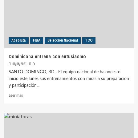
con
Seleccion
Nacional
Absoluta
FIBA
Selección Nacional
TCO
Dominicana entrena con entusiasmo
08/06/2021
0
SANTO DOMINGO, RD.- El equipo nacional de baloncesto
inició este lunes sus entrenamientos con miras a su preparación
y participación...
Leer
Leer más
más
sobre
Dominicana
entrena
con
entusiasmo