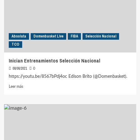
Absoluta
Domenbasket Live
FIBA
Selección Nacional
TCO
Inician Entrenamientos Selección Nacional
08/06/2021
0
https://youtu.be/8567bPdj4oc Edison Brito (@Domenbasket).
Leer
Leer más
más
sobre
Inician
Entrenamientos
Selección
Nacional