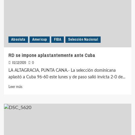
Absoluta
Americup
FIBA
Selección Nacional
RD se impone aplastantemente ante Cuba
01/12/2020
0
LA ALTAGRACIA, PUNTA CANA.- La selección dominicana
aplastó a Cuba 96-60 este lunes y de paso salió invicta 2-0 de...
Leer
Leer más
más
sobre
RD
se
impone
aplastantemente
ante
Cuba