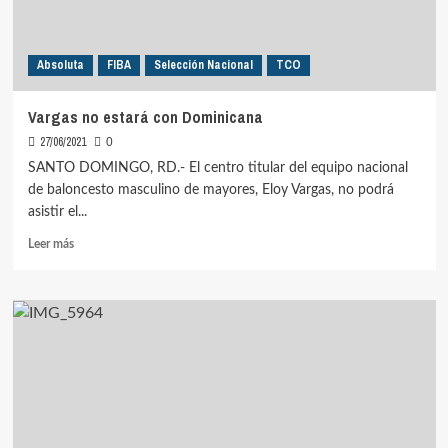
Absoluta
FIBA
Selección Nacional
TCO
Vargas no estará con Dominicana
27/06/2021
0
SANTO DOMINGO, RD.- El centro titular del equipo nacional
de baloncesto masculino de mayores, Eloy Vargas, no podrá
asistir el...
Leer
Leer más
más
sobre
Vargas
no
estará
con
Dominicana