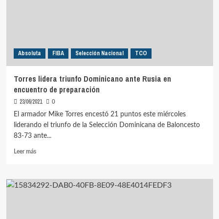
encuentro
amistoso
Absoluta
FIBA
Selección Nacional
TCO
Torres lidera triunfo Dominicano ante Rusia en
encuentro de preparación
23/06/2021
0
El armador Mike Torres encestó 21 puntos este miércoles
liderando el triunfo de la Selección Dominicana de Baloncesto
83-73 ante...
Leer
Leer más
más
sobre
Torres
lidera
triunfo
Dominicano
ante