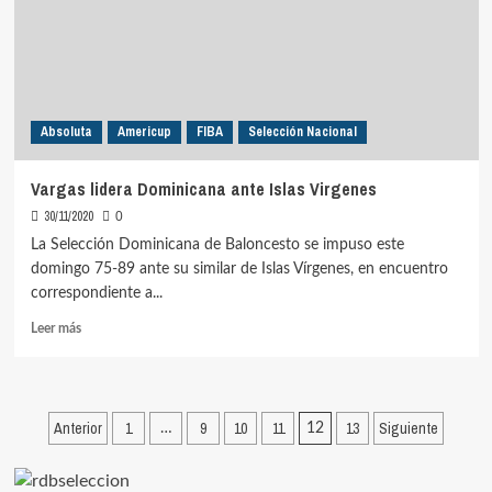
Absoluta
Americup
FIBA
Selección Nacional
Vargas lidera Dominicana ante Islas Virgenes
30/11/2020
0
La Selección Dominicana de Baloncesto se impuso este
domingo 75-89 ante su similar de Islas Vírgenes, en encuentro
correspondiente a...
Leer
Leer más
más
sobre
Vargas
lidera
Paginación
Anterior
1
9
10
11
13
Siguiente
…
12
Dominicana
de
ante
Islas