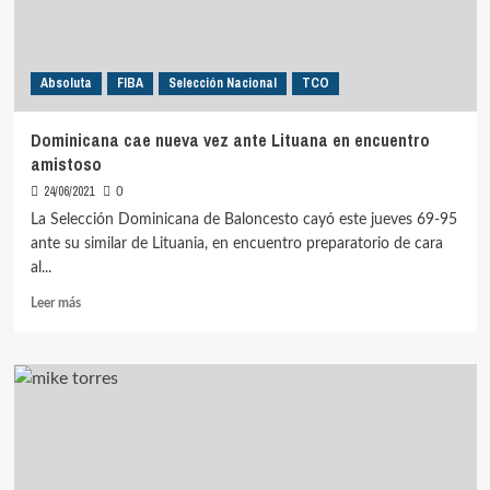
Absoluta
FIBA
Selección Nacional
TCO
Dominicana cae nueva vez ante Lituana en encuentro
amistoso
24/06/2021
0
La Selección Dominicana de Baloncesto cayó este jueves 69-95
ante su similar de Lituania, en encuentro preparatorio de cara
al...
Leer
Leer más
más
sobre
Dominicana
cae
nueva
vez
ante
Lituana
en