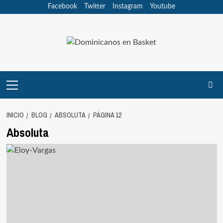
Saltar
Facebook
Twitter
Instagram
Youtube
al
contenido
Menú
principal
INICIO
BLOG
ABSOLUTA
PÁGINA 12
Absoluta