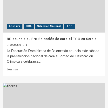
Absoluta
FIBA
Selección Nacional
TCO
RD anuncia su Pre-Selección de cara al TCO en Serbia
06/06/2021
1
La Federación Dominicana de Baloncesto anunció este sábado
la pre-selección nacional de cara al Torneo de Clasificación
Olimpica a celebrarse...
Leer
Leer más
más
sobre
RD
anuncia
su
Pre-
Selección
de