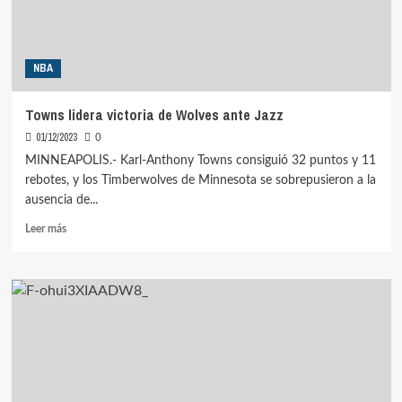
West
Virginia
NBA
Towns lidera victoria de Wolves ante Jazz
01/12/2023
0
MINNEAPOLIS.- Karl-Anthony Towns consiguió 32 puntos y 11
rebotes, y los Timberwolves de Minnesota se sobrepusieron a la
ausencia de...
Leer
Leer más
más
sobre
Towns
lidera
victoria
de
Wolves
ante
Jazz