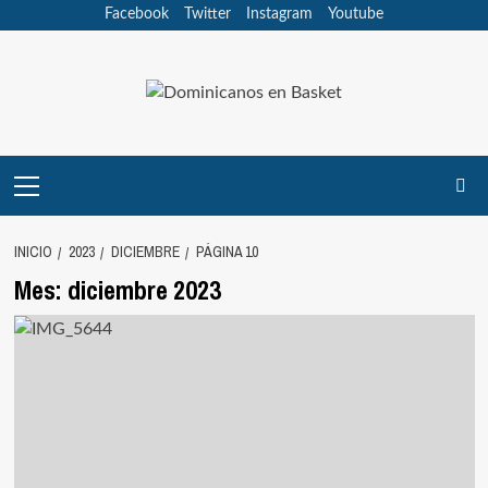
Saltar
Facebook
Twitter
Instagram
Youtube
al
contenido
Menú
principal
INICIO
2023
DICIEMBRE
PÁGINA 10
Mes:
diciembre 2023