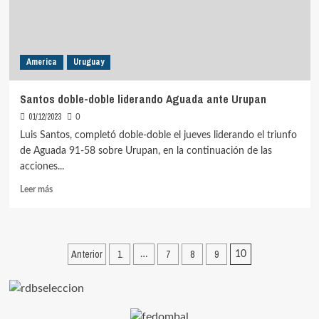
America
Uruguay
Santos doble-doble liderando Aguada ante Urupan
01/12/2023
0
Luis Santos, completó doble-doble el jueves liderando el triunfo
de Aguada 91-58 sobre Urupan, en la continuación de las
acciones...
Leer
Leer más
más
sobre
Santos
doble-
Paginación
Anterior
1
7
8
9
…
10
doble
de
liderando
Aguada
entradas
ante
Urupan