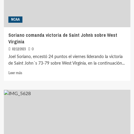
NCAA
Soriano comanda victoria de Saint John´s sobre West
Virginia
02/12/2023
0
Joel Soriano, encestó 24 puntos el viernes liderando la victoria
de Saint John´s 73-79 sobre West Virginia, en la continuación...
Leer
Leer más
más
sobre
Soriano
comanda
victoria
de
Saint
John
´s
sobre